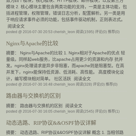
致为四个模块，核心模块、HTTP模块、邮件模块，以及第三方
模块 2. 核心模块主要包含两类功能的支持，一类是主体功能，包
括进程管理，权限管理，错误日志分析，配置解析。另一类是用
于响应请求事件必须的功能，包括事件驱动机制，正则表达式。
阅读全文
posted @ 2016-07-30 20:53 cherish_leon
阅读(1595)
评论(0)
推荐(0)
Nginx与Apache的比较
摘要： Nginx与Apache的比较 1. Nginx相对于Apache的优点 轻
量级。同样起web服务，比apache占用更少的资源和内存 抗并
发。nginx处理请求是异步非阻塞，而apache则是阻塞型。在高
并发下，nginx能保持低资源、低消耗、高性能。 高度模块化设
计，编写模块相对简单。 社区活跃
阅读全文
posted @ 2016-07-30 16:48 cherish_leon
阅读(328)
评论(0)
推荐(0)
路由器与交换机的区别
摘要： 路由器与交换机的区别
阅读全文
posted @ 2016-07-30 16:05 cherish_leon
阅读(2545)
评论(0)
推荐(1)
动态选路、RIP协议&&OSPF协议详解
摘要： 动态选路、RIP协议&&OSPF协议详解 概念 1. 当相邻路