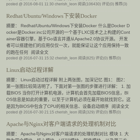
posted @ 2016-08-01 11:30 cherish_leon
阅读(106430)
评论(0)
推荐(3)
Redhat/Ubuntu/Windows下安装Docker
摘要： Redhat/Ubuntu/Windows下安装Docker 什么是Docker D
ocker是Docker.inc公司开源的一个基于LXC技术之上构建的Cont
ainer容器引擎，基于Go语言并遵从Apache2.0协议开源。 开发
者可以搭建他们的应用仅仅一次，就能保证让这个应用保持一致
的跑在任何
阅读全文
posted @ 2016-07-31 15:32 cherish_leon
阅读(825)
评论(0)
推荐(0)
Linux启动过程详解
摘要： Linux启动过程详解 附上两张图，加深记忆 图1： 图2：
第一张图比较简洁明了，下面对第一张图的步骤进行详解： 1. 加
载BIOS 当你打开计算机电源，计算机会首先加载BIOS信息，BI
OS信息是如此的重要，以至于计算机必须在最开始就找到它。这
是因为BIOS中包含了CPU的相关信息、设备启动顺序
阅读全文
posted @ 2016-07-30 21:15 cherish_leon
阅读(329)
评论(0)
推荐(0)
Apache与Nginx对客户端请求的处理机制对比
摘要： Apache与Nginx对客户端请求的处理机制对比 模块 1. 大