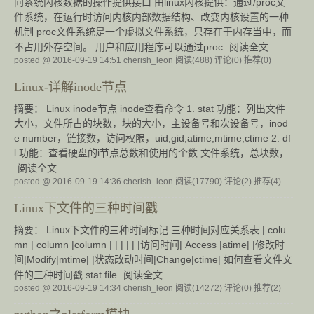
问系统内核数据的操作提供接口 由linux内核提供：通过/proc文
件系统，在运行时访问内核内部数据结构、改变内核设置的一种
机制 proc文件系统是一个虚拟文件系统，只存在于内存当中，而
不占用外存空间。 用户和应用程序可以通过proc
阅读全文
posted @ 2016-09-19 14:51 cherish_leon
阅读(488)
评论(0)
推荐(0)
Linux-详解inode节点
摘要： Linux inode节点 inode查看命令 1. stat 功能：列出文件
大小，文件所占的块数，块的大小，主设备号和次设备号，inod
e number，链接数，访问权限，uid,gid,atime,mtime,ctime 2. df
l 功能：查看硬盘的i节点总数和使用的个数.文件系统，总块数，
阅读全文
posted @ 2016-09-19 14:36 cherish_leon
阅读(17790)
评论(2)
推荐(4)
Linux下文件的三种时间戳
摘要： Linux下文件的三种时间标记 三种时间对应关系表 | colu
mn | column |column | | | | | |访问时间| Access |atime| |修改时
间|Modify|mtime| |状态改动时间|Change|ctime| 如何查看文件文
件的三种时间戳 stat file
阅读全文
posted @ 2016-09-19 14:34 cherish_leon
阅读(14272)
评论(0)
推荐(2)