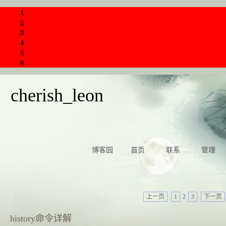
1
2
3
4
5
6
cherish_leon
博客园
首页
联系
管理
上一页
1
2
3
下一页
history命令详解