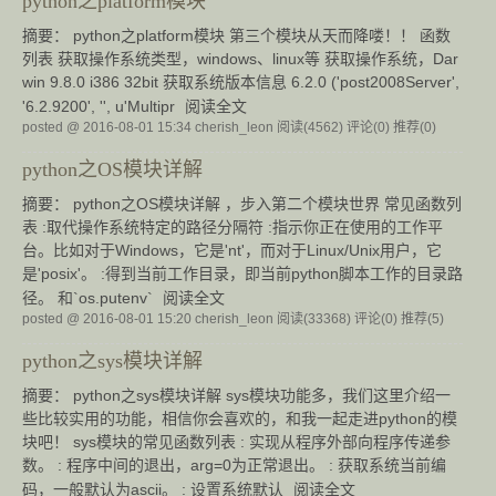
python之platform模块
摘要： python之platform模块 第三个模块从天而降喽！！ 函数
列表 获取操作系统类型，windows、linux等 获取操作系统，Dar
win 9.8.0 i386 32bit 获取系统版本信息 6.2.0 ('post2008Server',
'6.2.9200', '', u'Multipr
阅读全文
posted @ 2016-08-01 15:34 cherish_leon
阅读(4562)
评论(0)
推荐(0)
python之OS模块详解
摘要： python之OS模块详解 ，步入第二个模块世界 常见函数列
表 :取代操作系统特定的路径分隔符 :指示你正在使用的工作平
台。比如对于Windows，它是'nt'，而对于Linux/Unix用户，它
是'posix'。 :得到当前工作目录，即当前python脚本工作的目录路
径。 和`os.putenv`
阅读全文
posted @ 2016-08-01 15:20 cherish_leon
阅读(33368)
评论(0)
推荐(5)
python之sys模块详解
摘要： python之sys模块详解 sys模块功能多，我们这里介绍一
些比较实用的功能，相信你会喜欢的，和我一起走进python的模
块吧！ sys模块的常见函数列表 : 实现从程序外部向程序传递参
数。 : 程序中间的退出，arg=0为正常退出。 : 获取系统当前编
码，一般默认为ascii。 : 设置系统默认
阅读全文