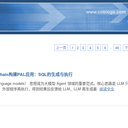
上一页
1
2
3
4
5
6
···
46
下
Chain构建PAL应用：SQL的生成与执行
ed Language models） 思想成为大模型 Agent 领域的重要范式。核心思路
述，外部程序再执行，得到结果后反馈给 LLM，LLM 再生成最
阅读全文