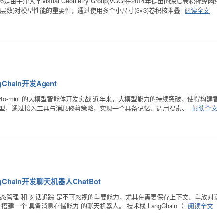
16是由牛津大学Visual Geometry Group(VGG)在2014年提出的深度卷
层数)对模型性能的重要性，通过使用多个小尺寸(3×3)卷积核堆叠
阅读全文
hain开发Agent
 GPT-4o-mini 的大模型智能体开发实战 近年来，大模型能力的持续突破，使得构建
ini 模型，通过接入工具与消息修剪策略，实现一个具备记忆、调用搜索、
阅读全
Chain开发聊天机器人ChatBot
管理 和 对话追踪 是不可忽视的重要能力，尤其在需要保存上下文、重放对话或进行
reSQL 搭建一个 具备消息存储能力 的聊天机器人。 技术栈 LangChain（
阅读全文