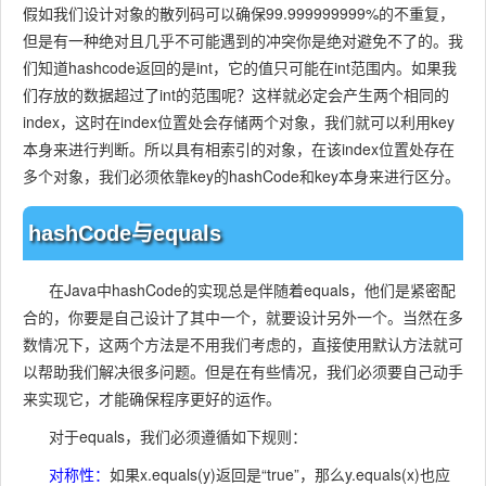
假如我们设计对象的散列码可以确保99.999999999%的不重复，
但是有一种绝对且几乎不可能遇到的冲突你是绝对避免不了的。我
们知道hashcode返回的是int，它的值只可能在int范围内。如果我
们存放的数据超过了int的范围呢？这样就必定会产生两个相同的
index，这时在index位置处会存储两个对象，我们就可以利用key
本身来进行判断。所以具有相索引的对象，在该index位置处存在
多个对象，我们必须依靠key的hashCode和key本身来进行区分。
hashCode与equals
在Java中hashCode的实现总是伴随着equals，他们是紧密配
合的，你要是自己设计了其中一个，就要设计另外一个。当然在多
数情况下，这两个方法是不用我们考虑的，直接使用默认方法就可
以帮助我们解决很多问题。但是在有些情况，我们必须要自己动手
来实现它，才能确保程序更好的运作。
对于equals，我们必须遵循如下规则：
对称性：
如果x.equals(y)返回是“true”，那么y.equals(x)也应