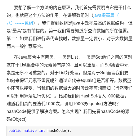
要想了解一个方法的内在原理，我们首先需要明白它是干什么
的，也就是这个方法的作用。在讲解数组时（
java提高篇（十
八）------数组
），我们提到数组是java中效率最高的数据结构，但
是“最高”是有前提的。第一我们需要知道所查询数据的所在位置。
第二：如果我们进行迭代查找时，数据量一定要小，对于大数据量
而言一般推荐集合。
在Java集合中有两类，一类是List，一类是Set他们之间的区别
就在于List集合中的元素师有序的，且可以重复，而Set集合中元
素是无序不可重复的。对于List好处理，但是对于Set而言我们要
如何来保证元素不重复呢？通过迭代来equals()是否相等。数据量
小还可以接受，当我们的数据量大的时候效率可想而知（当然我们
可以利用算法进行优化）。比如我们向HashSet插入1000数据，
难道我们真的要迭代1000次，调用1000次equals()方法吗？
hashCode提供了解决方案。怎么实现？我们先看hashCode的源
码(Object)。
public
native
int
 hashCode();