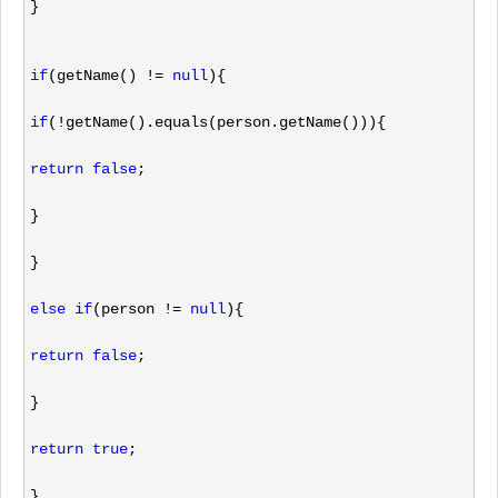
}
if
(getName() != 
null
){
if
(!
getName().equals(person.getName())){
return
false
;
}
}
else
if
(person != 
null
){
return
false
;
}
return
true
;
}