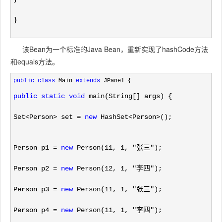
}
该Bean为一个标准的Java Bean，重新实现了hashCode方法
和equals方法。
public
class
 Main 
extends
public
static
void
 main(String[] args) {
Set
<Person> set = 
new
 HashSet<Person>
();
Person p1 = 
new
 Person(11, 1, "张三"
);
Person p2 
= 
new
 Person(12, 1, "李四"
);
Person p3 
= 
new
 Person(11, 1, "张三"
);
Person p4 
= 
new
 Person(11, 1, "李四"
);