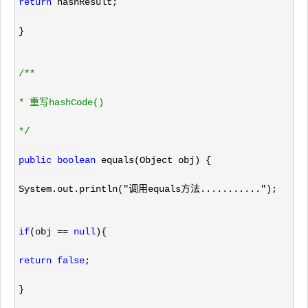
return
 hashResult;
}
/**
* 重写hashCode()
*/
public
boolean
 equals(Object obj) {
System.out.println(
"调用equals方法..........."
);
if
(obj == 
null
){
return
false
;
}