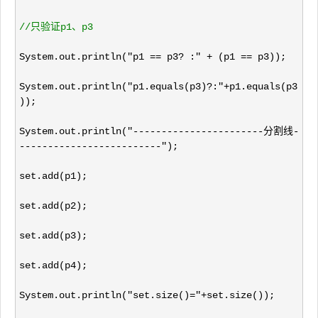
//
只验证p1、p3
System.out.println("p1 == p3? :" + (p1 ==
 p3));
System.out.println(
"p1.equals(p3)?:"+
p1.equals(p3
));
System.out.println(
"-----------------------分割线-
-------------------------"
);
set.add(p1);
set.add(p2);
set.add(p3);
set.add(p4);
System.out.println(
"set.size()="+
set.size());