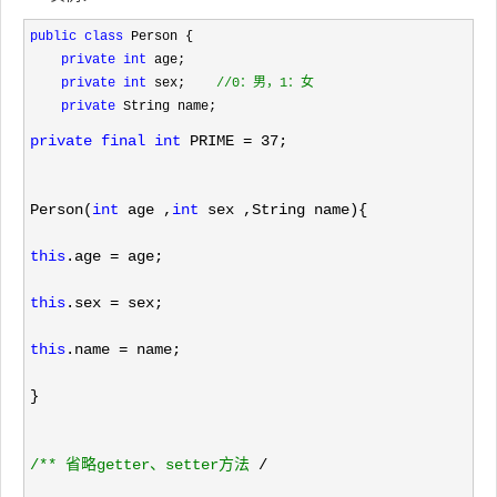
public
class
 Person {

private
int
 age;

private
int
 sex;    
//
0：男，1：女
private
private
final
int
 PRIME = 37
;
Person(
int
 age ,
int
 sex ,String name){
this
.age =
 age;
this
.sex =
 sex;
this
.name =
 name;
}
/**
 省略getter、setter方法 
/