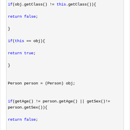
if
(obj.getClass() != 
this
.getClass()){
return
false
;
}
if
(
this
 ==
 obj){
return
true
;
}
Person person =
 (Person) obj;
if
(getAge() != person.getAge() || getSex()!=
person.getSex()){
return
false
;