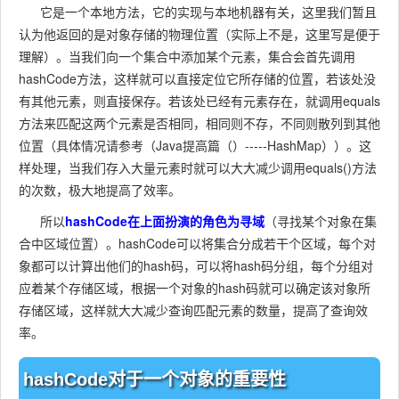
它是一个本地方法，它的实现与本地机器有关，这里我们暂且
认为他返回的是对象存储的物理位置（实际上不是，这里写是便于
理解）。当我们向一个集合中添加某个元素，集合会首先调用
hashCode方法，这样就可以直接定位它所存储的位置，若该处没
有其他元素，则直接保存。若该处已经有元素存在，就调用equals
方法来匹配这两个元素是否相同，相同则不存，不同则散列到其他
位置（具体情况请参考（Java提高篇（）-----HashMap））。这
样处理，当我们存入大量元素时就可以大大减少调用equals()方法
的次数，极大地提高了效率。
所以
hashCode在上面扮演的角色为寻域
（寻找某个对象在集
合中区域位置）。hashCode可以将集合分成若干个区域，每个对
象都可以计算出他们的hash码，可以将hash码分组，每个分组对
应着某个存储区域，根据一个对象的hash码就可以确定该对象所
存储区域，这样就大大减少查询匹配元素的数量，提高了查询效
率。
hashCode对于一个对象的重要性