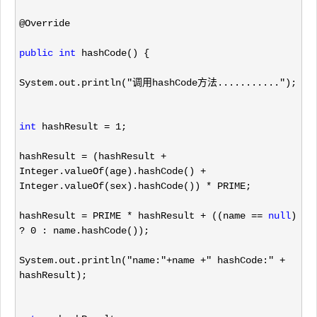
@Override
public
int
 hashCode() {
System.out.println(
"调用hashCode方法..........."
);
int
 hashResult = 1
;
hashResult 
= (hashResult + 
Integer.valueOf(age).hashCode() + 
Integer.valueOf(sex).hashCode()) *
 PRIME;
hashResult 
= PRIME * hashResult + ((name == 
null
) 
? 0
 : name.hashCode());
System.out.println(
"name:"+name +" hashCode:" +
hashResult);