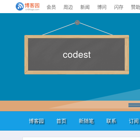
会员
周边
新闻
博问
闪存
赞
codest
博客园
首页
新随笔
联系
订阅