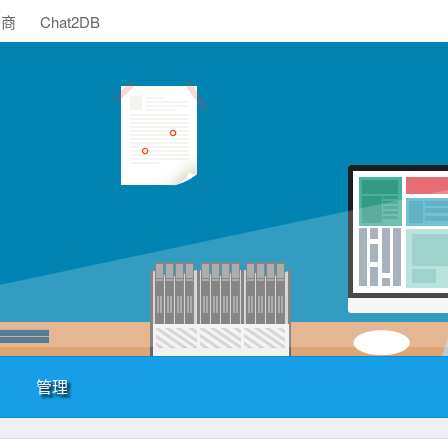
助商
Chat2DB
管理