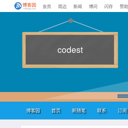
会员
周边
新闻
博问
闪存
赞
codest
博客园
首页
新随笔
联系
订阅