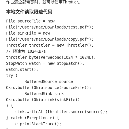
作占满全部带宽时，就可以使用
Throttler
。
本地文件读取限速代码
File sourceFile = new 
File("/Users/mac/Downloads/test.pdf");

File sinkFile = new 
File("/Users/mac/Downloads/copy.pdf");

Throttler throttler = new Throttler();

// 限速为 1024KB/s

throttler.bytesPerSecond(1024 * 1024L);

StopWatch watch = new StopWatch();

watch.start();

try (

        BufferedSource source = 
Okio.buffer(Okio.source(sourceFile));

        BufferedSink sink = 
Okio.buffer(Okio.sink(sinkFile))

) {

    sink.writeAll(throttler.source(source));

} catch (Exception e) {

    e.printStackTrace();
