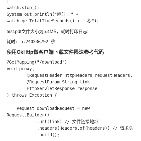
}

watch.stop();

System.out.println("耗时: " + 
test.pdf
文件大小为5.4MB，耗时打印日志:
使用OkHttp做客户端下载文件限速参考代码
@GetMapping("/download")

void proxy(

        @RequestHeader HttpHeaders requestHeaders,

        @RequestParam String link,

        HttpServletResponse response

) throws Exception {

    Request downloadRequest = new 
Request.Builder()

            .url(link) // 文件链接地址

            .headers(Headers.of(headers)) // 请求头

            .build();
