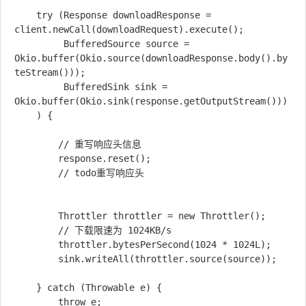
    try (Response downloadResponse = 
client.newCall(downloadRequest).execute();

         BufferedSource source = 
Okio.buffer(Okio.source(downloadResponse.body().by
teStream()));

         BufferedSink sink = 
Okio.buffer(Okio.sink(response.getOutputStream()))

    ) {

        // 重写响应头信息

        response.reset();

        // todo重写响应头

        Throttler throttler = new Throttler();

        // 下载限速为 1024KB/s

        throttler.bytesPerSecond(1024 * 1024L);

        sink.writeAll(throttler.source(source));

    } catch (Throwable e) {

        throw e;
