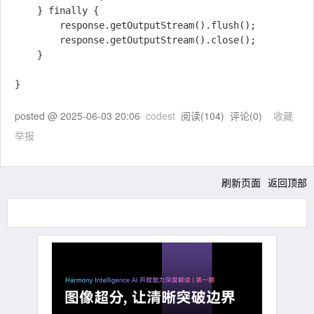
    } finally {

        response.getOutputStream().flush();

        response.getOutputStream().close();

    }

posted @
2025-06-03 20:06
codest
阅读(
104
) 评论(
0
)
收藏
举报
刷新页面
返回顶部