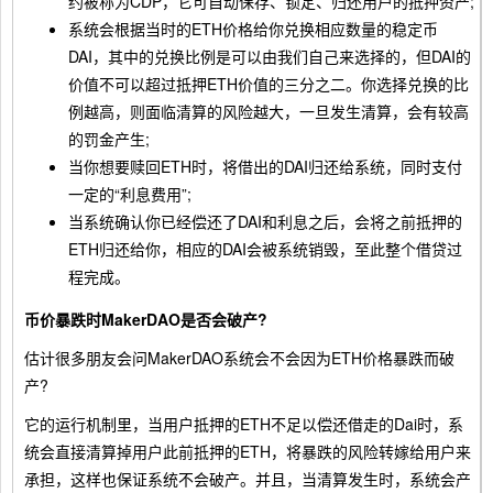
约被称为CDP，它可自动保存、锁定、归还用户的抵押资产;
系统会根据当时的ETH价格给你兑换相应数量的稳定币
DAI，其中的兑换比例是可以由我们自己来选择的，但DAI的
价值不可以超过抵押ETH价值的三分之二。你选择兑换的比
例越高，则面临清算的风险越大，一旦发生清算，会有较高
的罚金产生;
当你想要赎回ETH时，将借出的DAI归还给系统，同时支付
一定的“利息费用”;
当系统确认你已经偿还了DAI和利息之后，会将之前抵押的
ETH归还给你，相应的DAI会被系统销毁，至此整个借贷过
程完成。
币价暴跌时MakerDAO是否会破产?
估计很多朋友会问MakerDAO系统会不会因为ETH价格暴跌而破
产?
它的运行机制里，当用户抵押的ETH不足以偿还借走的Dai时，系
统会直接清算掉用户此前抵押的ETH，将暴跌的风险转嫁给用户来
承担，这样也保证系统不会破产。
并且，当清算发生时，系统会产