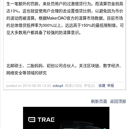
生一笔额外的罚款，来处罚用户的过激借贷行为。而清算罚金则高
达13%，这也就促使用户合理的去设置借贷比例，以避免因为币价
的波动而被清算。根据MakerDAO官方的清算市场数据，目前市场
的总体借贷抵押率为300%以上，远远高于150%的最低限制值，可
见大多数用户都具备了较强的防清算意识。
北邮硕士、二胎妈妈、初创公司合伙人，关注区块链、数字经济、
网络安全等领域的研究
posted on
2019-08-05 14:33
ccbupt
阅读(
1333
) 评论(
0
)
收藏
举报
刷新页面
返回顶部