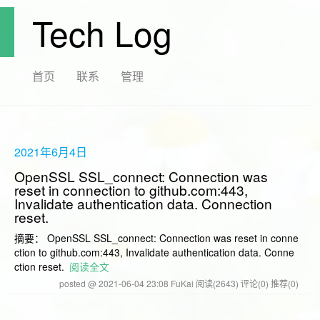
Tech Log
首页
联系
管理
2021年6月4日
OpenSSL SSL_connect: Connection was
reset in connection to github.com:443,
Invalidate authentication data. Connection
reset.
摘要： OpenSSL SSL_connect: Connection was reset in conne
ction to github.com:443, Invalidate authentication data. Conne
ction reset.
阅读全文
posted @ 2021-06-04 23:08 FuKai
阅读(2643)
评论(0)
推荐(0)