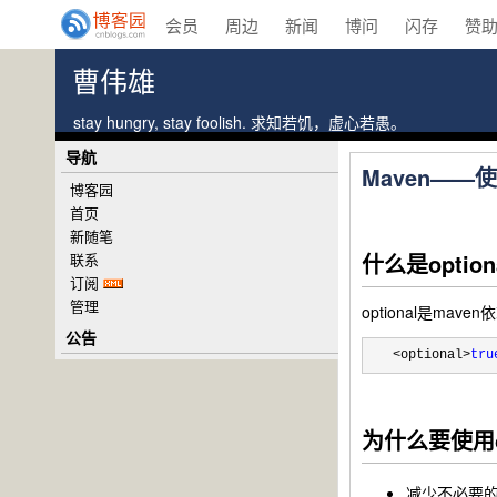
会员
周边
新闻
博问
闪存
赞
曹伟雄
stay hungry, stay foolish. 求知若饥，虚心若愚。
导航
Maven——使
博客园
首页
新随笔
什么是option
联系
订阅
管理
optional是m
公告
<optional>
tru
为什么要使用op
减少不必要