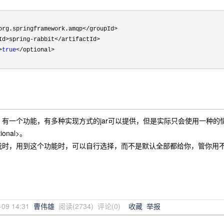
org.springframework.amqp</groupId>

Id>spring-rabbit</artifactId>

>
true
</optional>

有一个功能，有多种实现方式的jar可以提供，但是实际只会使用一种的情
tional>。
我时，用到这个功能时，可以自行选择，而不是默认全部都给你，管你用
-09 14:31
曹伟雄
阅读(
2734
) 评论(
0
)
收藏
举报