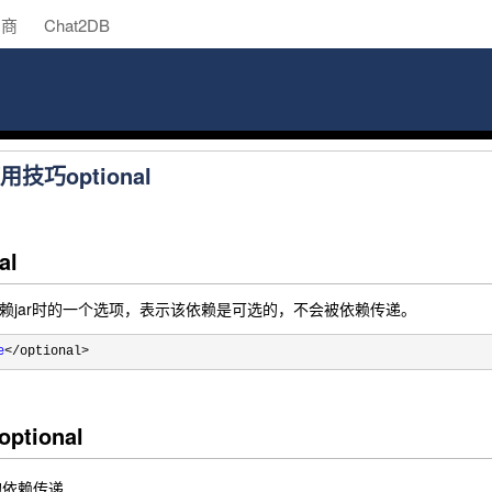
助商
Chat2DB
用技巧optional
al
aven依赖jar时的一个选项，表示该依赖是可选的，不会被依赖传递。
e
</optional>
tional
的依赖传递