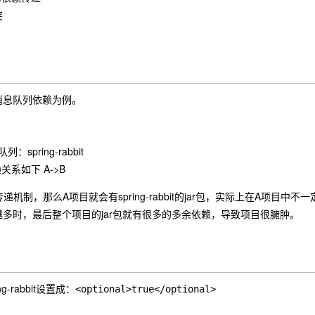
突
消息队列依赖为例。
：spring-rabbit
系如下 A->B
递机制，那么A项目就会有spring-rabbit的jar包，实际上在A项目中不一
多时，最后整个项目的jar包就有很多的多余依赖，导致项目很臃肿。
ng-rabbit
设置成
：<optional>true</optional>