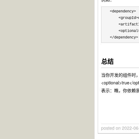
<dependency>

    <groupId>
    <artifact
    <optional
</dependency>
总结
当你开发的组件时，
<optional>true</op
表示：瞧，你依赖
posted on
2022-06