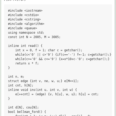
#include <iostream>

#include <cstdio>

#include <cstring>

#include <algorithm>

#include <queue>

using namespace std;

const int N = 2005, M = 3005;

inline int read() {

	int x = 0, f = 1; char c = getchar();

	while(c<'0' || c>'9') {if(c=='-') f=-1; c=getchar();}

	while(c>='0' && c<='9') {x=x*10+c-'0'; c=getchar();}

	return x * f;

}

int n, m;

struct edge {int v, ne, w, u;} e[M<<1];

int cnt, h[N];

inline void ins(int u, int v, int w) {

	e[++cnt] = (edge) {v, h[u], w, u}; h[u] = cnt;

}

int d[N], cou[N];

bool bellman_ford() {
