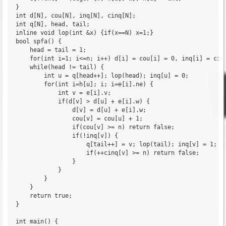
}

int d[N], cou[N], inq[N], cinq[N];

int q[N], head, tail;

inline void lop(int &x) {if(x==N) x=1;}

bool spfa() {

	head = tail = 1;

	for(int i=1; i<=n; i++) d[i] = cou[i] = 0, inq[i] = cinq[i] = 1, q[tail++] = i;

	while(head != tail) {

		int u = q[head++]; lop(head); inq[u] = 0;

		for(int i=h[u]; i; i=e[i].ne) {

			int v = e[i].v;

			if(d[v] > d[u] + e[i].w) {

				d[v] = d[u] + e[i].w;

				cou[v] = cou[u] + 1;

				if(cou[v] >= n) return false;

				if(!inq[v]) {

					q[tail++] = v; lop(tail); inq[v] = 1; 

					if(++cinq[v] >= n) return false; 

				}

			}

		}

	}

	return true;

}

int main() {
