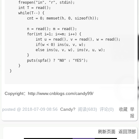
	freopen("in", "r", stdin);

	int T = read();

	while(T--) {

		cnt = 0; memset(h, 0, sizeof(h));

		n = read(); m = read();

		for(int i=1; i<=m; i++) {

			int u = read(), v = read(), w = read();

			if(w < 0) ins(u, v, w);

			else ins(u, v, w), ins(v, u, w);

		}

		puts(spfa() ? "N0" : "YE5");

	}

}

Copyright：http://www.cnblogs.com/candy99/
posted @
2018-07-09 08:56
Candy?
阅读(
683
) 评论(
0
)
收藏
举
报
刷新页面
返回顶部