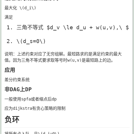
最大化
\(d_i\)
满足
三角不等式 $d_v \le d_u + w(u,v),\ $
\(d_s=0\)
说明：上述约束对应了无穷组解。最短路求的是满足约束的最大
值。因为三角不等式要求取等号时w(u,v)是最短路上的边。
应用
差分约束系统
非DAG上DP
一般使用spfa或者缩点后dp
应为dijkstra有贪心策略的限制
负环
将所有点入队，且
\(d_i=0\)