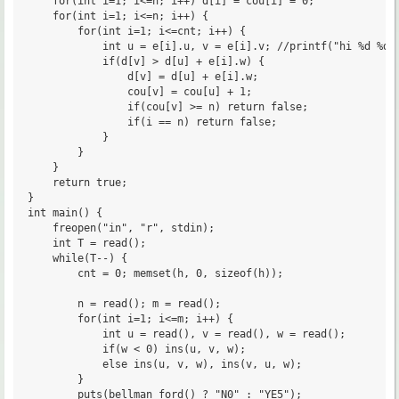
	for(int i=1; i<=n; i++) d[i] = cou[i] = 0;

	for(int i=1; i<=n; i++) {

		for(int i=1; i<=cnt; i++) {

			int u = e[i].u, v = e[i].v; //printf("hi %d %d  %d %d\n", u, v, d[u], d[v]);

			if(d[v] > d[u] + e[i].w) {

				d[v] = d[u] + e[i].w;

				cou[v] = cou[u] + 1;

				if(cou[v] >= n) return false;

				if(i == n) return false;

			}

		}

	}

	return true;

}

int main() {

	freopen("in", "r", stdin);

	int T = read();

	while(T--) {

		cnt = 0; memset(h, 0, sizeof(h));

		n = read(); m = read();

		for(int i=1; i<=m; i++) {

			int u = read(), v = read(), w = read();

			if(w < 0) ins(u, v, w);

			else ins(u, v, w), ins(v, u, w);

		}

		puts(bellman_ford() ? "N0" : "YE5");
