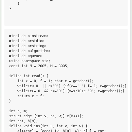
	}

}

#include <iostream>

#include <cstdio>

#include <cstring>

#include <algorithm>

#include <queue>

using namespace std;

const int N = 2005, M = 3005;

inline int read() {

	int x = 0, f = 1; char c = getchar();

	while(c<'0' || c>'9') {if(c=='-') f=-1; c=getchar();}

	while(c>='0' && c<='9') {x=x*10+c-'0'; c=getchar();}

	return x * f;

}

int n, m;

struct edge {int v, ne, w;} e[M<<1];

int cnt, h[N];

inline void ins(int u, int v, int w) {

	e[++cnt] = (edge) {v, h[u], w}; h[u] = cnt;
