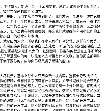
组，工作量大，加班，杂，什么都要做，就连测试都还要亲历亲为，
，被严重剥削的廉价劳动力。
也不是的，我们要从当中看到优势，我们才有可能进步，逆向思维
认为，对于一个想真正成长，想将来进入大公司，或者有一番作为
。小公司的员工有一个普遍性，就是学历技术都很普通，无法很好
游走，但心里也有抱负和理想，那么我们就要好好利用小公司的工
提高自己的技术和基本功。
，就是因为人少，所以我们在小公司得什么都做，这样有个优势，
，有可能连架构设计都要自己去处理，BT点的说不定图都要自己去
果把它拼接起来是多么大的一张蓝图啊，你要做的就是在工作不断努
去了解蓝图中的每一块是怎么去衔接有什么关联，当你把这都弄熟
不会不要你的，应为你已经具备了超强的能力。
人尽其责，基本上每个人只用负责一块内容，这将会导致成长很
做的很精，但有好多东西没有什么深度，如果长期维护将会导致你
习还是得靠自己的努力。在大公司学习有一个好处就是，有现成的
高级开发，可以写出漂亮的优秀的代码，这些人不都是很好的学习
说架构来给我上上课讲讲，高级开发来教我怎么学好这段代码。其
你的眼前。什么？你没看见，那我告诉你，就是你的开发工具。
你，你的开发工具上是不是有你们公司项目的源代码？源代码就是
你们的源代码，看看你们的架构，了解和学习这个架构是怎么搭