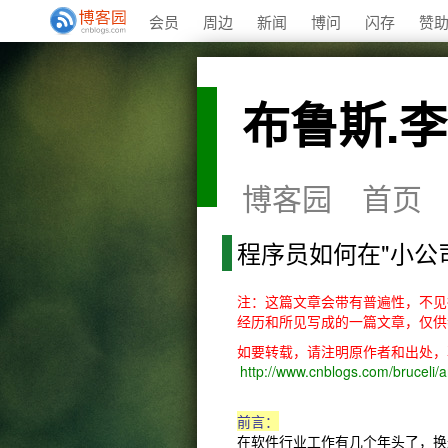
会员
周边
新闻
博问
闪存
赞
布鲁斯.李
博客园
首页
程序员如何在"小公
注：这篇文章会带有普遍性，不见
经历和所见写成的一篇文章，仅供
如要转载，请注明原作者和出处，
http://www.cnblogs.com/bruceli/
前言：
在软件行业工作有几个年头了，换