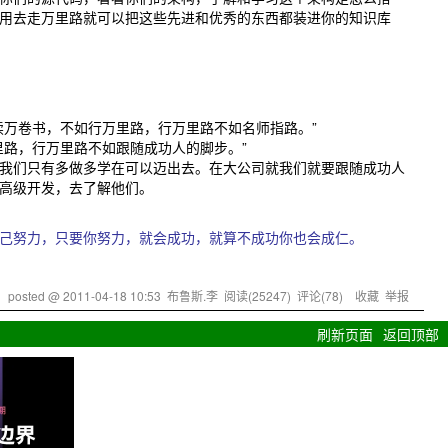
用去走万里路就可以把这些先进和优秀的东西都装进你的知识库
读万卷书，不如行万里路，行万里路不如名师指路。”
里路，行万里路不如跟随成功人的脚步。”
我们只有多做多学在可以迈出去。在大公司就我们就要跟随成功人
高级开发，去了解他们。
己努力，只要你努力，就会成功，就算不成功你也会成仁。
posted @
2011-04-18 10:53
布鲁斯.李
阅读(
25247
) 评论(
78
)
收藏
举报
刷新页面
返回顶部