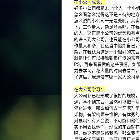
在小公司成长：
好多小公司都是3，4个人一个小
怎么看怎么觉得这不是人待的地方
怎么说的小公司一无是处呢，其实
下，工作量大，杂是坏事吗，在我
的人，这正是小公司的优势和有点
的进入到大公司，也只能在小公司
作量大和杂，在这当中锻炼自己，
杂，在我认为这是一个很好的东西
就是让你可以接触到很广泛的东西
PS，再来看看做的这些事情，如
力去学习，花大量的时间去看书，
了这后，我想没有哪一家大公司是
在大公司学习：
大公司都已经形成了很好的规模，
满，学不到东西，虽然可以把一块
停止进步。那么如何去学习呢？学
架构，有架构师来维护，有优秀的
对象吗？有人会说，不可能和他们
实不用去找他们，现成的东西就在
啊，你这不是忽悠我吗。那么我问
最好的学习资料，你可以直接去看