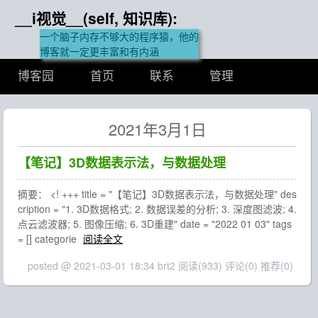
__i视觉__(self, 知识库):
一个脑子内存不够大的程序猿，他的
博客就一定更丰富和有内涵
博客园
首页
联系
管理
2021年3月1日
【笔记】3D数据表示法，与数据处理
摘要： <! +++ title = "【笔记】3D数据表示法，与数据处理" des
cription = "1. 3D数据格式; 2. 数据误差的分析; 3. 深度图滤波; 4.
点云滤波器; 5. 图像压缩; 6. 3D重建" date = "2022 01 03" tags
= [] categorie
阅读全文
posted @ 2021-03-01 18:34 brt2
阅读(933)
评论(0)
推荐(0)