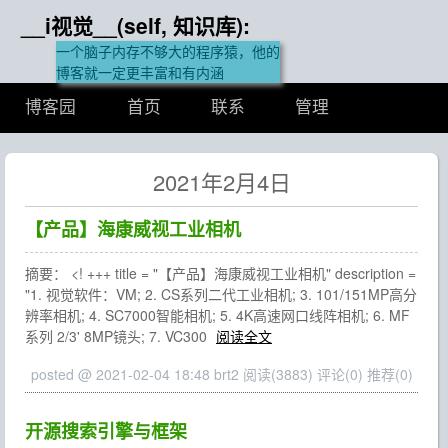
__i视觉__(self, 知识库):
一个脑子内存不够大的程序猿，他的
博客就一定更丰富和有内涵
博客园
首页
联系
管理
2021年2月4日
【产品】海康威视工业相机
摘要： <! +++ title = "【产品】海康威视工业相机" description =
"1. 视觉软件：VM; 2. CS系列二代工业相机; 3. 101/151MP高分
辨率相机; 4. SC7000智能相机; 5. 4K高速网口线阵相机; 6. MF
系列 2/3' 8MP镜头; 7. VC300
阅读全文
posted @ 2021-02-04 18:48 brt2
阅读(3883)
评论(0)
推荐(0)
开源搜索引擎与框架