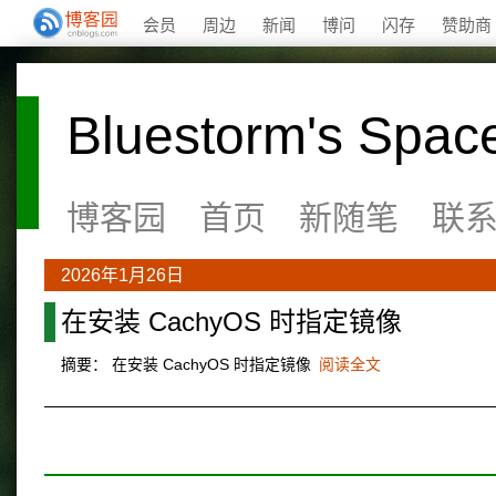
会员
周边
新闻
博问
闪存
赞助商
Bluestorm's Spac
博客园
首页
新随笔
联
2026年1月26日
在安装 CachyOS 时指定镜像
摘要： 在安装 CachyOS 时指定镜像
阅读全文