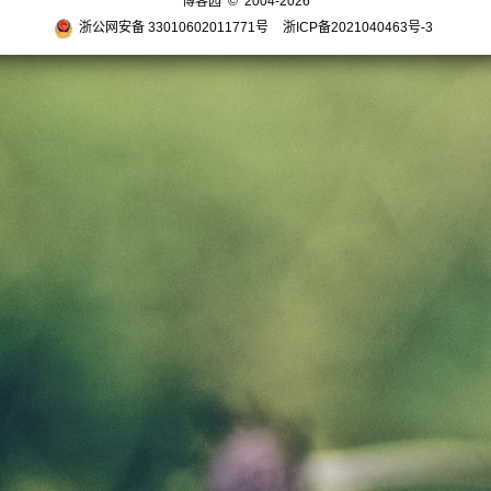
博客园
© 2004-2026
浙公网安备 33010602011771号
浙ICP备2021040463号-3