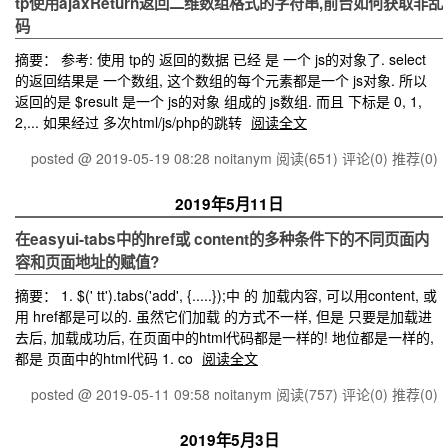
tp使用ajaxReturn返回二维数组格式的字符串,前台如何获取非乱
码
摘要： 参考: 使用 tp的 返回的数据 已经 是 一个 js的对象了. select
的返回结果是 一个数组, 这个数组的每个元素都是一个 js对象. 所以
返回的是 $result 是一个 js的对象 组成的 js数组. 而且 下标是 0, 1,
2,... 如果经过 多次html/js/php的跳转
阅读全文
posted @ 2019-05-19 08:28 noitanym
阅读(651)
评论(0)
推荐(0)
2019年5月11日
在easyui-tabs中的href或 content的多种条件下的不同页面内
容和页面地址的赋值?
摘要： 1. $(' tt').tabs('add', {.....});中 的 加载内容, 可以用content, 或
用 href都是可以的. 虽然它们加载 的方式不一样, 但是 只要是加载进
去后, 加载成功后, 在页面中的html代码都是一样的! 地位都是一样的,
都是 页面中的html代码 1. co
阅读全文
posted @ 2019-05-11 09:58 noitanym
阅读(757)
评论(0)
推荐(0)
2019年5月3日