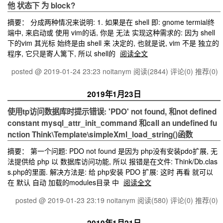
他 状态下 为 block?
摘要： 分成两种情况来说明: 1. 如果是在 shell 即: gnome termial终
端中, 来启动或 使用 vim的话, 你是 无法 实现这种需求的: 因为 shell
下的vim 其光标 始终是由 shell 来 决定的, 也就是说, vim 不是 独立的
程序, 它只是寄人篱下, 所以 shell的
阅读全文
posted @ 2019-01-24 23:23 noitanym
阅读(2844)
评论(0)
推荐(0)
2019年1月23日
使用tp访问数据库时提示错误: 'PDO' not found, 和not defined
constant mysql_attr_init_command 和call an undefined fu
nction Think\Template\simpleXml_load_string()函数
摘要： 第一个问题: PDO not found 是因为 php没有安装pdo扩展, 无
法提供给 php 以 数据库访问功能, 所以 报错是在文件: Think/Db.clas
s.php的里面. 解决方法是: 给 php安装 PDO 扩展: 这时 再看 就可以
在 默认 自动 加载的modules目录 中
阅读全文
posted @ 2019-01-23 23:19 noitanym
阅读(580)
评论(0)
推荐(0)