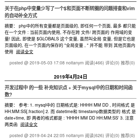
关于在php中变量少写了一个$和页面不断转圈的问题排查和vim
的自动补全方式
摘要： php中的所有变量都是页面级的, 即任何一个页面, 最多 都只能
在一个文件 : 当前页面内使用, 不存在跨 文件/ 跨页面的 作用域的变
量! 因此, 即使是 $GLOBALS 这个变量, 虽然叫全局 变量, 但是它也是
页面级的, 在一个页面内保存的 "全局变量 , " 并不能 带到 其他页面内
使用
阅读全文
posted @ 2019-05-03 17:08 noitanym
阅读(466)
评论(0)
推荐(0)
2019年4月24日
开发过程中 的一些 补充知识点 + 关于mysql中的日期和时间函
数?
摘要： 参考: 1. mysql中的 日期格式是: HHHH MM DD , 时间格式 是
HH:MM:SS[.fraction] 2. 而 datetime和 timestamp数据类型的 格式 是
date+time, 即 两者的格式都是 : 'HHHH MM DD HH:MM:SS' 3. 注意
两类函
阅读全文
posted @ 2019-04-24 22:05 noitanym
阅读(626)
评论(0)
推荐(0)