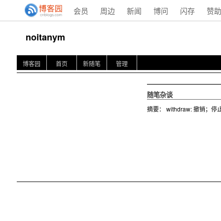
会员
周边
新闻
博问
闪存
赞
noitanym
博客园
首页
新随笔
管理
随笔杂谈
摘要： withdraw: 撤销；停止供应 （类