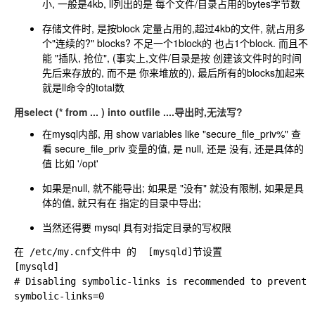
小, 一般是4kb, ll列出的是 每个文件/目录占用的bytes字节数
存储文件时, 是按block 定量占用的,超过4kb的文件, 就占用多
个"连续的?" blocks? 不足一个1block的 也占1个block. 而且不
能 "插队, 抢位", (事实上,文件/目录是按 创建该文件时的时间
先后来存放的, 而不是 你来堆放的), 最后所有的blocks加起来
就是ll命令的total数
用select (* from ... ) into outfile ....导出时,无法写?
在mysql内部, 用 show variables like "secure_file_priv%" 查
看 secure_file_priv 变量的值, 是 null, 还是 没有, 还是具体的
值 比如 '/opt'
如果是null, 就不能导出; 如果是 "没有" 就没有限制, 如果是具
体的值, 就只有在 指定的目录中导出;
当然还得要 mysql 具有对指定目录的写权限
在 /etc/my.cnf文件中 的  [mysqld]节设置

[mysqld]

# Disabling symbolic-links is recommended to prevent a
symbolic-links=0
