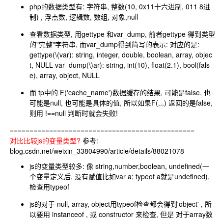
php的数据类型有: 字符串, 整数(10, 0x11十六进制, 011 8进
制) , 浮点数, 逻辑数, 数组, 对象,null
查看数据类型, 用gettype 和var_dump, 前者gettype 得到类型
的"完整"字符串, 而var_dump得到简写的表示: 对应的是:
gettype(
\(var): string, integer, double, boolean, array, objec
t, NULL var_dump(\)
ar): string, int(10), float(2.1), bool(fals
e), array, object, NULL
而 tp中的 F('cache_name')数据缓存的结果, 可能是false, 也
可能是null, 也可能是具体的值, 所以如果F(...) 返回的是false,
则用 !==null 判断时就会失败!
===============================================
对比比较js的变量类型?
参考:
blog.csdn.net/weixin_33804990/article/details/88021078
js的变量类型较多: 像 string,number,boolean, undefined(一
个变量定义后, 没有赋值比如var a; typeof a就是undefined),
检查用typeof
js的对于 null, array, object用typeof检查都会得到'object' , 所
以要用 instanceof , 或 constructor 来检查, 但是 对于array数