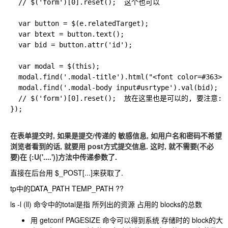
  // $('form')[0].reset();  这个也可以

  var button = $(e.relatedTarget);

  var btext = button.text();

  var bid = button.attr('id');

  var modal = $(this);

  modal.find('.modal-title').html("<font color=#363>"+
  modal.find('.modal-body input#usrtype').val(bid);

  // $('form')[0].reset();  放在这里也是可以的, 要注意: r
});

在表单提交时, 如果是提交/传递的 敏感信息, 如用户名和密码不希望
浏览者看到的话, 就要用 post方式提交信息. 这时, 就不需要(不必
要)在 {:U('....')}方法中传递参数了.
直接在后台用 $_POST[...]来获取了.
tp中的DATA_PATH TEMP_PATH ??
ls -l (ll) 命令中的total是指 所列出的资源 占用的 blocks的总数
用
getconf PAGESIZE
命令可以得到系统 存储时的 block的大