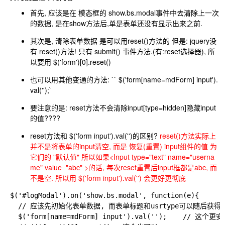
首先, 应该是在 模态框的 show.bs.modal事件中去清除上一次
的数据, 是在show方法后,单是表单还没有显示出来之前.
其次是, 清除表单数据 是可以用reset()方法的 但是: jquery没
有 reset()方法! 只有 submit() 事件方法.(有:reset选择器), 所
以要用 $('form')[0].reset()
也可以用其他变通的方法: `` $('form[name=mdForm] input').
val('');`
要注意的是: reset方法不会清除input[type=hidden]隐藏input
的值????
reset方法和 $('form input').val('')的区别?
reset()方法实际上
并不是将表单的input清空, 而是 恢复(重置) input组件的值 为
它们的 "默认值" 所以如果
<Input type="text" name="userna
me" value="abc" >的话, 每次reset重置后input框都是abc, 而
不是空. 所以用 $('form input').val('') 会更好更彻底
$('#logModal').on('show.bs.modal', function(e){

  // 应该先初始化表单数据, 而表单标题和usrtype可以随后获得

  $('form[name=mdForm] input').val('');    // 这个更