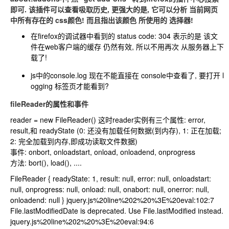
即可. 该插件可以查看吸取历史, 更强大的是, 它可以分析 当前网页
中所有存在的 css颜色! 而且指出该颜色 所使用的 选择器!
在firefox的调试器中看到的 status code: 304 表示的是 该文
件在web客户端的缓存 仍然有效, 所以不用再次 从服务器上下
载了!
js中的console.log 现在不能直接在 console中查看了, 要打开 l
ogging 标签页才能看到?
fileReader的属性和事件
reader = new FileReader() 这时reader实例有三个属性: error,
result,和 readyState (0: 还没有加载任何数据(到内存), 1: 正在加载;
2: 完全加载到内存,即成功读取文件数据)
事件: onbort, onloadstart, onload, onloadend, onprogress
方法: bort(), load(), ....
FileReader { readyState: 1, result: null, error: null, onloadstart:
null, onprogress: null, onload: null, onabort: null, onerror: null,
onloadend: null } jquery.js%20line%202%20%3E%20eval:102:7
File.lastModifiedDate is deprecated. Use File.lastModified instead.
jquery.js%20line%202%20%3E%20eval:94:6