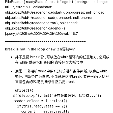
FileReader { readyState: 2, result: "logo h1 { background-image:
url…", error: null, onloadstart:
obj.uploadAdd/</reader.onloadstart(), onprogress: null, onload:
obj.uploadAdd/</reader.onload(), onabort: null, onerror:
obj.uploadAdd/</reader.onerror(), onloadend:
obj.uploadAdd/</reader.onloadend() }
jquery.js%20line%202%20%3E%20eval:116:7
========================================
break is not in the loop or switch语句中?
并不是说 break语句可以放在while循环内的任意地方, 必须放
在 while 或switch 语句的 直接包含大括号中
通常, 可能要在while中用if语句等进行条件判断, 以跳出while
循环, 判断条件为真时, 不能就在这里break, 要在while大括号
直接包含的区域 判断条件然后用break
     while(1){

	$('div.uc>p').html("正在读取数据, 请等待...");

	reader.onload = function(){

	  if(this.readyState == 2){

	    content = reader.result;
