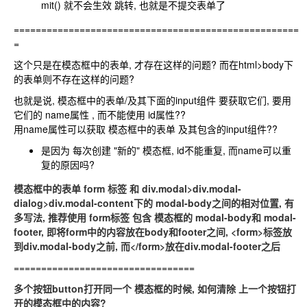
mit() 就不会生效 跳转, 也就是不提交表单了
====================================================
=
这个只是在模态框中的表单, 才存在这样的问题? 而在html>body下
的表单则不存在这样的问题?
也就是说, 模态框中的表单/及其下面的input组件 要获取它们, 要用
它们的 name属性 , 而不能使用 id属性??
用name属性可以获取 模态框中的表单 及其包含的input组件??
是因为 每次创建 "新的" 模态框, id不能重复, 而name可以重
复的原因吗?
模态框中的表单 form 标签 和 div.modal>div.modal-
dialog>div.modal-content下的 modal-body之间的相对位置, 有
多写法, 推荐使用 form标签 包含 模态框的 modal-body和 modal-
footer, 即将form中的内容放在body和footer之间,
<form>
标签放
到div.modal-body之前, 而
</form>
放在div.modal-footer之后
=================================
多个按钮button打开同一个 模态框的时候, 如何清除 上一个按钮打
开的模态框中的内容?