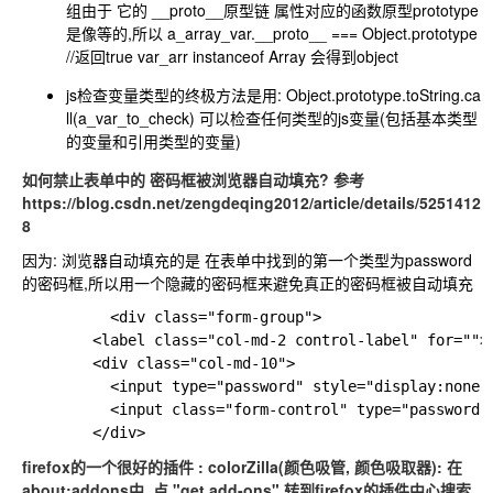
组由于 它的 __proto__原型链 属性对应的函数原型prototype
是像等的,所以
a_array_var.__proto__ === Object.prototype
//返回true
var_arr instanceof Array
会得到object
js检查变量类型的终极方法是用:
Object.prototype.toString.ca
ll(a_var_to_check)
可以检查任何类型的js变量(包括基本类型
的变量和引用类型的变量)
如何禁止表单中的 密码框被浏览器自动填充? 参考
https://blog.csdn.net/zengdeqing2012/article/details/5251412
8
因为: 浏览器自动填充的是 在表单中找到的第一个类型为password
的密码框,所以用一个隐藏的密码框来避免真正的密码框被自动填充
	      <div class="form-group">

		<label class="col-md-2 control-label" for="">密码:</label>

		<div class="col-md-10">

		  <input type="password" style="display:none">  // 隐藏的密码域

		  <input class="form-control" type="password" name="passwd" placeholder="输入密码">

firefox的一个很好的插件 : colorZilla(颜色吸管, 颜色吸取器): 在
about:addons中, 点 "get add-ons" 转到firefox的插件中心搜索