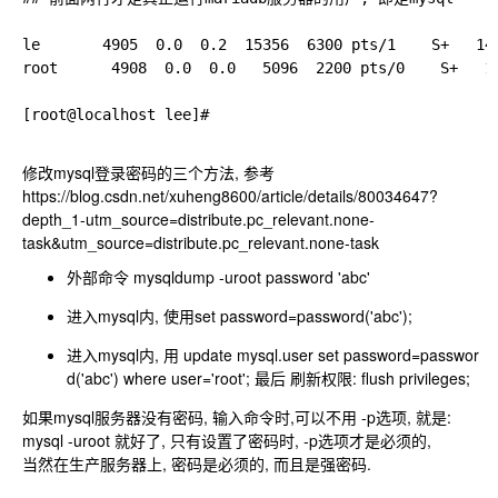
le       4905  0.0  0.2  15356  6300 pts/1    S+  
root      4908  0.0  0.0   5096  2200 pts/0    S
[root@localhost lee]# 

修改mysql登录密码的三个方法, 参考
https://blog.csdn.net/xuheng8600/article/details/80034647?
depth_1-utm_source=distribute.pc_relevant.none-
task&utm_source=distribute.pc_relevant.none-task
外部命令 mysqldump -uroot password 'abc'
进入mysql内, 使用set password=password('abc');
进入mysql内, 用
update mysql.user set password=passwor
d('abc') where user='root';
最后 刷新权限: flush privileges;
如果mysql服务器没有密码, 输入命令时,可以不用 -p选项, 就是:
mysql -uroot
就好了, 只有设置了密码时, -p选项才是必须的,
当然在生产服务器上, 密码是必须的, 而且是强密码.