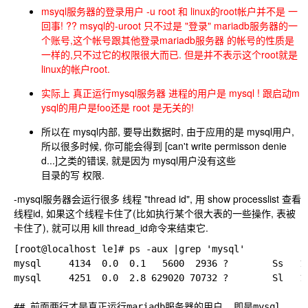
msyql服务器的登录用户 -u root 和 linux的root帐户并不是 一
回事! ?? msyql的-uroot 只不过是 "登录" mariadb服务器的一
个账号,这个帐号跟其他登录mariadb服务器 的帐号的性质是
一样的,只不过它的权限很大而已. 但是并不表示这个root就是
linux的帐户root.
实际上 真正运行mysql服务器 进程的用户是 mysql ! 跟启动m
ysql的用户是foo还是 root 是无关的!
所以在 mysql内部, 要导出数据时, 由于应用的是 mysql用户,
所以很多时候, 你可能会得到 [can't write permisson denie
d...]之类的错误, 就是因为 mysql用户没有这些
目录的写 权限.
-mysql服务器会运行很多 线程 "thread id", 用
show processlist
查看
线程id, 如果这个线程卡住了(比如执行某个很大表的一些操作, 表被
卡住了), 就可以用 kill thread_id命令来结束它.
[root@localhost le]# ps -aux |grep 'mysql'

mysql     4134  0.0  0.1   5600  2936 ?        Ss   1
mysql     4251  0.0  2.8 629020 70732 ?        Sl   1
## 前面两行才是真正运行mariadb服务器的用户, 即是mysql
