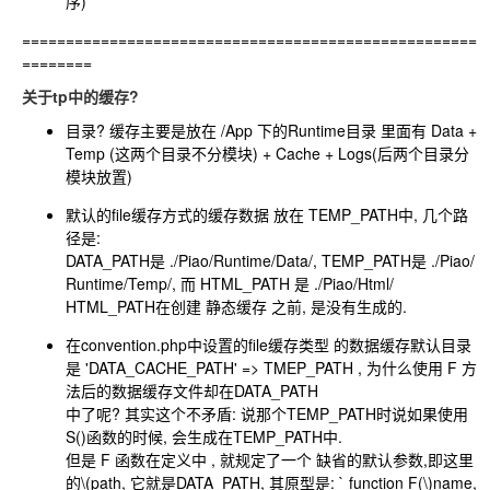
序)
====================================================
========
关于tp中的缓存?
目录? 缓存主要是放在 /App 下的Runtime目录 里面有 Data +
Temp (这两个目录不分模块) + Cache + Logs(后两个目录分
模块放置)
默认的file缓存方式的缓存数据 放在 TEMP_PATH中, 几个路
径是:
DATA_PATH是 ./Piao/Runtime/Data/, TEMP_PATH是 ./Piao/
Runtime/Temp/, 而 HTML_PATH 是 ./Piao/Html/
HTML_PATH在创建 静态缓存 之前, 是没有生成的.
在convention.php中设置的file缓存类型 的数据缓存默认目录
是
'DATA_CACHE_PATH' => TMEP_PATH
, 为什么使用 F 方
法后的数据缓存文件却在DATA_PATH
中了呢? 其实这个不矛盾: 说那个TEMP_PATH时说如果使用
S()函数的时候, 会生成在TEMP_PATH中.
但是 F 函数在定义中 , 就规定了一个 缺省的默认参数,即这里
的
\(path, 它就是DATA_PATH, 其原型是: ` function F(\)
name,