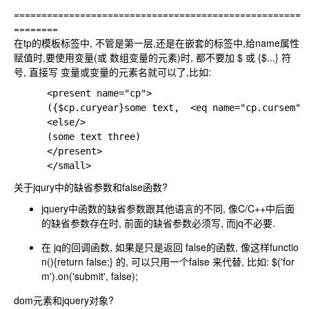
====================================================
========
在tp的模板标签中, 不管是第一层,还是在嵌套的标签中,给name属性
赋值时,要使用变量(或 数组变量的元素)时, 都不要加
$ 或 {$...}
符
号, 直接写 变量或变量的元素名就可以了,比如:
	  <present name="cp">

	  ({$cp.curyear}some text,  <eq name="cp.cursem" value="a">some text one<else/>some text two</eq>)   /* 这里的eq标签中的name就不要写成$cp.cursem 或 {$cp.cursem} 了

	  <else/>

	  (some text three)

	  </present>

关于jqury中的缺省参数和false函数?
jquery中函数的缺省参数跟其他语言的不同, 像C/C++中后面
的缺省参数存在时, 前面的缺省参数必须写, 而jq不必要.
在 jq的回调函数, 如果是只是返回 false的函数, 像这样
functio
n(){return false;}
的, 可以只用一个false 来代替, 比如:
$('for
m').on('submit', false);
dom元素和jquery对象?