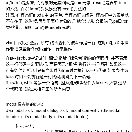
\(('form')是对象, 而对象的元素[0]就是dom元素. reset()是表单dom
的方法, 而\)
('form')对象是没有reset()方法的
注意, 在模态框modal中 的表单, 当模态框关闭后, 模态框中的表单就
不存在了, 这时候,再引用表单对象的话,就会出错, 会报错 TypeError
类型错误, 即$('form')是undefined的
===============================================
vim中 代码折叠后, 所有 的折叠代码被看作是一行, 这时dXj, yX 等操
作都把这些折叠代码当作一行来操作.
在js-- firebug中调试时, 调试"指针"(绿色带)指向的代码行, 并不表示
这一行代码一定要执行, 而是表示 "即将"执行这一行代码, 如果这一
行有条件判断, 则只有当条件为true时才执行这一行代码,如果条件为
false时则不会执行这一行代码,将跳到下一语句.
if, switch, while等是一条语句, 因为如果if等条件为false时,将跳过整
个代码段, 跳过大括号里的所有内容.
=================
modal模态框的结构:
div.modal > div.modal-dialog > div.modal-content > (div.modal-
header + div.modal-body + div.modal-footer)
    $.ajax({

                // 设置脚本编码: scriptCharset: utf-8;
