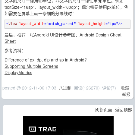
文字的尺寸一律用sp单位，非文字的尺寸一律使用dp单位。例如
textSize="16sp"、layout_width="60dp"；偶尔需要使用px单位，例
如需要在屏幕上画一条细的分隔线时：
<
View 
layout_width
="match_parent"
 layout_height
="1px"
/>
最后，推荐一张Android UI设计参考图：
Android Design Cheat
Sheet
参考资料：
Difference of px, dp, dip and sp in Android?
Supporting Multiple Screens
DisplayMetrics
posted @
2012-11-06 17:03
八进制
阅读(
126270
) 评论(
7
)
收藏
举报
刷新页面
返回顶部