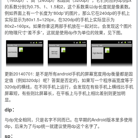
（160dpi）、高（240dpi）和超高（320dpi），它们对应的dp到px
的系数分别为0.75、1、1.5和2，这个系数乘以dp长度就是像素数。
例如界面上有一个长度为“80dp”的图片，那么它在240dpi的手机上
实际显示为80x1.5=120px，在320dpi的手机上实际显示为
80x2=160px。如果你拿这两部手机放在一起对比，会发现这个图片
的物理尺寸“差不多”，这就是使用dp作为单位的效果，见下图。
更新20140701: 是不是所有android手机的屏幕宽度用dp衡量都是固
定值（例如320dp）呢？答案是否定的，如果写一个程序画宽度等于
320dp的横线，在不同手机上运行，会发现在有些手机上横线比手机
屏幕短，有些则比屏幕长，在平板上与手机上相比差别则更加明
显。
dip：
与dp完全相同，只是名字不同而已。在早期的Android版本里多使用
dip，后来为了与sp统一就建议使用dp这个名字了。
sp：