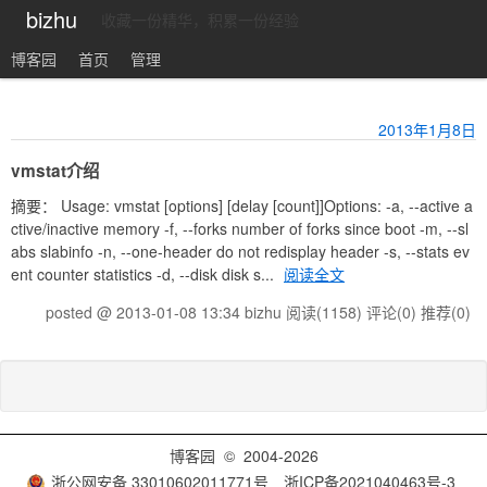
bizhu
收藏一份精华，积累一份经验
博客园
首页
管理
2013年1月8日
vmstat介绍
摘要： Usage: vmstat [options] [delay [count]]Options: -a, --active a
ctive/inactive memory -f, --forks number of forks since boot -m, --sl
abs slabinfo -n, --one-header do not redisplay header -s, --stats ev
ent counter statistics -d, --disk disk s...
阅读全文
posted @ 2013-01-08 13:34 bizhu
阅读(1158)
评论(0)
推荐(0)
博客园
© 2004-2026
浙公网安备 33010602011771号
浙ICP备2021040463号-3