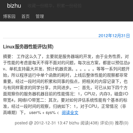
bizhu
收藏一份精华，积累一份经验
博客园
首页
管理
2012年12月31日
Linux服务器性能评估(转)
摘要： 工作这么久了，主要就是服务器端的开发，由于业务性质，对
于性能的考虑是每天不得不面对的问题，每次出方案，都是以预估总p
v、单机支持最大并发、预计机器资源。。。。。。等等一系列问题开
始，所以程序运行中单个函数的耗时，上线后整体性能的观察都非常
重要。经过一段时间的积累和同事的指点，把相关的内容记录下，也
与有同样需求的同学分享，共同进步。一：首先，可已从如下四个方
面观察你的服务器机器目前的性能情况：1，CPU2，内存3，磁盘I/O
带宽4，网络I/O带宽二：其次，要对如何评估系统性能有个基本的标
准，经过一段时间的观察，归纳如下：1，对于CPU，正常情况（非
高峰期）下， user% + sys% <
阅读全文
posted @ 2012-12-31 13:47 bizhu
阅读(438)
评论(0)
推荐(0)