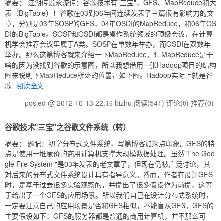
摘要： 江湖传说永流传：谷歌技术有"三宝"，GFS、MapReduce和大
表（BigTable）！谷歌在03到06年间连续发表了三篇很有影响力的文
章，分别是03年SOSP的GFS，04年OSDI的MapReduce，和06年OS
DI的BigTable。SOSP和OSDI都是操作系统领域的顶级会议，在计算
机学会推荐会议里属于A类。SOSP在单数年举办，而OSDI在双数年
举办。那么这篇博客就来介绍一下MapReduce。1. MapReduce是干
啥的因为没找到谷歌的示意图，所以我想借用一张Hadoop项目的结构
图来说明下MapReduce所处的位置，如下图。Hadoop实际上就是谷
歌
阅读全文
posted @ 2012-10-13 22:16 bizhu
阅读(541)
评论(0)
推荐(0)
谷歌技术"三宝"之谷歌文件系统（转）
摘要： 题记：初学分布式文件系统，写篇博客加深点印象。GFS的特
点是使用一堆廉价的商用计算机支撑大规模数据处理。虽然"The Goo
gle File System "是03年发表的老文章了，但现在仍被广泛讨论，其
对后来的分布式文件系统设计具有指导意义。然而，作者在设计GFS
时，是基于过去很多实验观察的，并提出了很多假设作为前提，这等
于给出了一个GFS的应用场景。所以我们自己在设计分布式系统时，
一定要注意自己的应用场景是否和GFS相似，不能盲从GFS。GFS的
主要假设如下：GFS的服务器都是普通的商用计算机，并不那么可