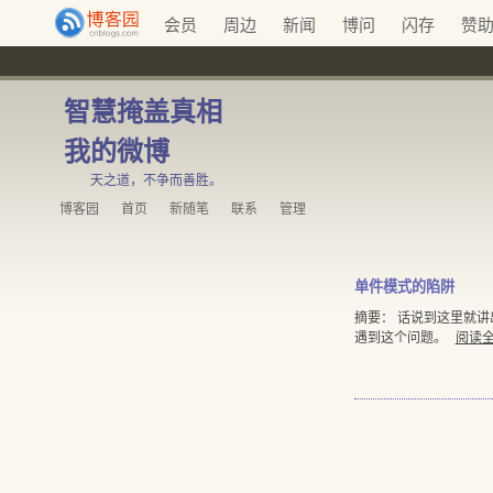
会员
周边
新闻
博问
闪存
赞
智慧掩盖真相
我的微博
天之道，不争而善胜。
博客园
首页
新随笔
联系
管理
单件模式的陷阱
摘要： 话说到这里就讲
遇到这个问题。
阅读