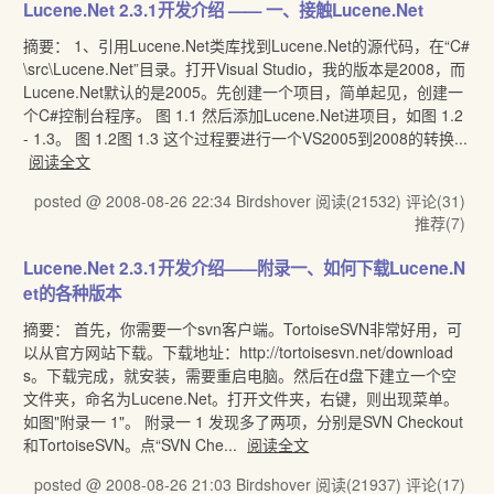
Lucene.Net 2.3.1开发介绍 —— 一、接触Lucene.Net
摘要： 1、引用Lucene.Net类库找到Lucene.Net的源代码，在“C#
\src\Lucene.Net”目录。打开Visual Studio，我的版本是2008，而
Lucene.Net默认的是2005。先创建一个项目，简单起见，创建一
个C#控制台程序。 图 1.1 然后添加Lucene.Net进项目，如图 1.2
- 1.3。 图 1.2图 1.3 这个过程要进行一个VS2005到2008的转换...
阅读全文
posted @ 2008-08-26 22:34 Birdshover
阅读(21532)
评论(31)
推荐(7)
Lucene.Net 2.3.1开发介绍——附录一、如何下载Lucene.N
et的各种版本
摘要： 首先，你需要一个svn客户端。TortoiseSVN非常好用，可
以从官方网站下载。下载地址：http://tortoisesvn.net/download
s。下载完成，就安装，需要重启电脑。然后在d盘下建立一个空
文件夹，命名为Lucene.Net。打开文件夹，右键，则出现菜单。
如图"附录一 1"。 附录一 1 发现多了两项，分别是SVN Checkout
和TortoiseSVN。点“SVN Che...
阅读全文
posted @ 2008-08-26 21:03 Birdshover
阅读(21937)
评论(17)