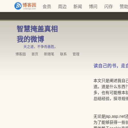
会员
周边
新闻
博问
闪存
赞
智慧掩盖真相
我的微博
天之道，不争而善胜。
博客园
首页
新随笔
联系
管理
读自己的书，走
本文只是阐述我自
道。道是什么东西
多，也有可能根本
总结经验，探寻规
无论是jsp,asp.
为了能够获得一些状态连