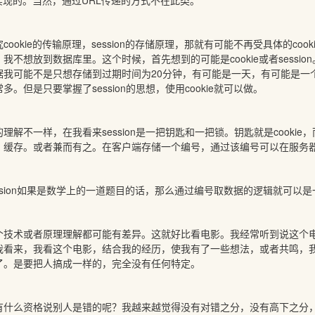
e来实现的。当然，通过URL传递的方式不在此类。
ookie的传输原理，session的存储原理，那就有可能不再受具体的coo
我不想放到数据库里。这个时候，首先想到的可能是cookie或者sessio
我可能不是只想存储到过期时间为20分钟，有可能是一天，有可能是一个月。
。但是只要掌握了session的思想，使用cookie就可以做。
理解不一样，在我看来session是一把钥匙和一把锁。钥匙就是cook
、缓存。或者兼而有之。在客户端存储一个编号，通过该编号可以在服务
和session如果是数学上的一道题目的话，那么通过编号取数据的逻辑就可以
个技术或者原理理解都可能有差异。这就好比看电影。我经常听到说这个
我看来，我看这个电影，结合我的经历，使我有了一些想法，或者共鸣，
了。是要把人搞成一样的，完全没有任何特定。
有什么资格说别人是错的呢？我越来越觉得没有对错之分，没有高下之分