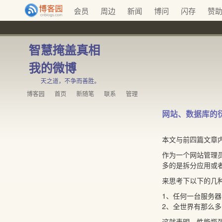
会员
周边
新闻
博问
闪存
赞
智慧掩盖真相
我的微博
天之道，不争而善胜。
博客园
首页
新随笔
联系
管理
网站、数据库的衍
本文与前四篇文章
作为一个网站管理
多的是拆分应用或
来思考下以下的几
1、任何一台服务器
2、全世界有那么
这就表明，性能瓶