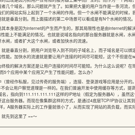
或者几个域名。那么问题就产生了。如果把大量的用户当作是一条河流，
我们的网站实际上起到了一个水闸的作用。但一个水闸不能满足的时候，我
用就是垂直分割。而上面描述的第二中场景可以看成是有N个水闸的情况
其本身是因为internet的产生而产生的，那其局限性也是由interne
务器性能上不能满足的情况。也就是说域名指向的那台服务器就是水闸，水
开水闸，或者扩大这个水闸，或者加快水的流速。
，就是垂直分割，把用户浏览导入到不同的子域名上，而子域名是可以绑
的性能。加快水的流速就是要让用户连接的时间尽可能短，这个不但是在w
为终极的解决方案还是让用户连接的时间尽可能短。为什么这么说呢？在
，而5个应用中某个应用又产生了性能问题，怎么办？
中（曾经作私服，见过传奇的服务端），连接、登录游戏等应用是分开的
，并不会让用户察觉道理是一样的。在我们普遍开发中使用缓存等方式，提
样的域名，指向到111.111.111.111这样的IP地址（假定为服务器A
这台服务器。而现在像集群这样的方式，是通过4底层TCP/IP协议让其
t。这样，A服务器实际上的工作量就很小了，从而实现了网站的高负载，而
就先到这里了 ==～