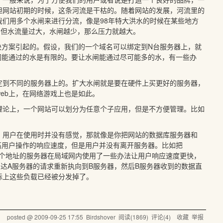
但网站初期的时候，这条河流是干枯的。随着网站的发展，河流里的
们用多个水闸来进行分流，像是98年特大洪水的时候在某些地方
。但水流量过大，水闸越少，那么压力就越大。
t的解决方案引起的。假设，我们的一个域名可以绑定到N台服务器上，就
闸能通过的水是有限的。要让水闸能通过尽可能多的水，有一些办
定到不同的服务器上的。扩大水闸就是要在硬件上买更好的服务器，
eb上，在网络游戏上也是如此。
理论上，一个网站可以划分为任意个子应用，但是不方便管理。比如
。用户在使用时并没有感觉，那就像是你把网站的数据库服务器和
高用户操作的响应速度，但是用户并没有离开服务器。比如把
），虽然这个地址的服务器在局域网内使用了一些办法让用户响应速度更快，
到达A服务器的请求重新执向到B服务器，然后B服务器收到的数据直
实际上这些负载已经被分发掉了。
posted @
2009-09-25 17:55
Birdshover
阅读(
1869
) 评论(
4
)
收藏
举报