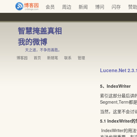
会员
周边
新闻
博问
闪存
赞
智慧掩盖真相
我的微博
天之道，不争而善胜。
博客园
首页
新随笔
联系
管理
Lucene.Net 
5、IndexWriter
索引这部分最后讲的是I
Segment,Ter
当然，这里不会讨论I
5.1 IndexWrite
IndexWrite
方法也很重要，有