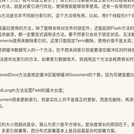
mize方法，就是对索引进行优化，使得搜索能够效率更高。还有一些常用
dexes方法是合并不同部分索引的，这个方法很有用，比如，用5个线程在
法是最后使用的方法，除了能够去除对文件的锁定外，还能起到Flush方法的作
程序崩溃，都一定要显式调用该方法。要不然索引会处于锁定状态，无法
Documents是用来删除索引的，这里只能指定Term删除，使用价值不是太高
方法是把缓冲数据写入的一个方法，在不想关闭索引但是要清空缓冲区的时候
ize方法是优化索引的方法，如果索引数据很大，则调用这个方法会耗费很
BufferedDocs方法是规定缓冲区能够缓冲Document的个数，因为写
eldLength方法设置Field的最大长度；
eDocument用来更新索引，但是实际上并不是真正的更新，而是先删除
的。
引的大小而趋向复杂，我认为至少是平方增长。复杂度增长的原因在于，
，多索引部署等，而分布式部署基本上是目前最复杂的部署方案。