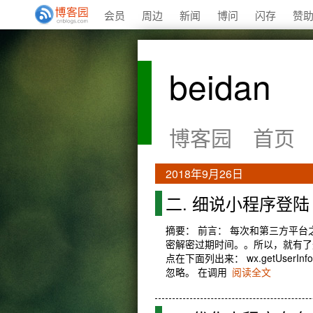
会员
周边
新闻
博问
闪存
赞
beidan
博客园
首页
2018年9月26日
二. 细说小程序登陆
摘要： 前言： 每次和第三方平
密解密过期时间。。所以，就有了
点在下面列出来： wx.getUser
忽略。 在调用
阅读全文