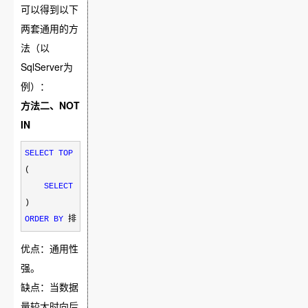
可以得到以下
两套通用的方
法（以
SqlServer为
例）：
方法二、NOT
IN
SELECT
TOP
 页大小 
*
FROM
table
WHERE
 主键 
NOT
IN
(

SELECT TOP
 (页码
-
1
)
*
页大小 主键 
FROM
table
WHERE
 查询条件 
ORDER
BY
 排序条件
优点：通用性
强。
缺点：当数据
量较大时向后