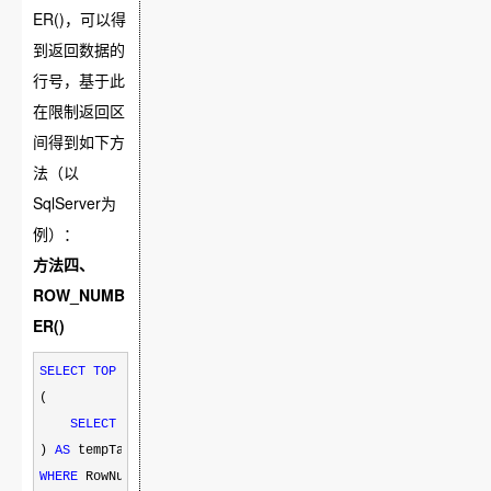
ER()，可以得
到返回数据的
行号，基于此
在限制返回区
间得到如下方
法（以
SqlServer为
例）：
方法四、
ROW_NUMB
ER()
SELECT
TOP
 页大小 
*
FROM
(

SELECT
TOP
 (页码
*
页大小) ROW_NUMBER() 
OVER
 (
ORDER
BY
 排序
) 
AS
WHERE
 RowNum 
BETWEEN
 (页码
-
1
)
*
页大小
+
1
AND
 页码
*