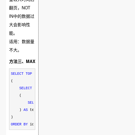
翻页，NOT
IN中的数据过
大会影响性
能。
适用：数据量
不大。
方法三、MAX
SELECT
TOP
 页大小 
*
FROM
table
WHERE 
查询条件
 AND
 id 
>
(

SELECT
ISNULL
(
MAX
(id),
0
) 
FROM
    (

SELECT
TOP
 ((页码
-
1
)
*
页大小) id 
FROM
table
WHERE
 查
    ) 
AS
 tempTable

ORDER
BY
 id    