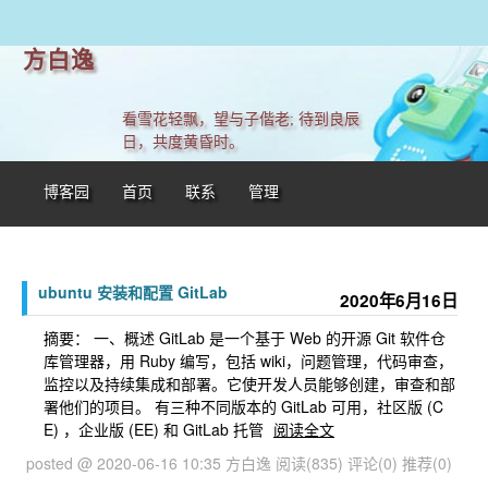
方白逸
看雪花轻飘，望与子偕老; 待到良辰
日，共度黄昏时。
博客园
首页
联系
管理
ubuntu 安装和配置 GitLab
2020年6月16日
摘要： 一、概述 GitLab 是一个基于 Web 的开源 Git 软件仓
库管理器，用 Ruby 编写，包括 wiki，问题管理，代码审查，
监控以及持续集成和部署。它使开发人员能够创建，审查和部
署他们的项目。 有三种不同版本的 GitLab 可用，社区版 (C
E) ，企业版 (EE) 和 GitLab 托管
阅读全文
posted @ 2020-06-16 10:35 方白逸
阅读(835)
评论(0)
推荐(0)