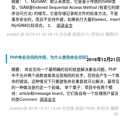
摘要： 1、MyISAM：默认表类型，它是基于传统的ISAM类
型，ISAM是Indexed Sequential Access Method (有索引的顺
序访问方法) 的缩写，它是存储记录和文件的标准方法。不是
事务安全的，而且不支持外键，如果执行大量的select，insert
MyISAM比较适合。 2、
阅读全文
posted @ 2019-01-02 09:10 方白逸
阅读(311)
评论(0)
推荐(0)
PHP命名空间的作用、为什么使用命名空间？
2018年12月21日
摘要： 命名空间一个最明确的目的就是解决重名问题，PHP
中不允许两个函数或者类出现相同的名字，否则会产生一个致
命的错误。这种情况下只要避免命名重复就可以解决，最常见
的一种做法是约定一个前缀。 举个栗子：项目中有两个模
块：article和message board，它们各自有一个处理用户留言
的类Comment
阅读全文
posted @ 2018-12-21 14:44 方白逸
阅读(1939)
评论(0)
推荐
(0)