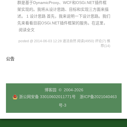
群是基于DynamicProxy、WCF和OSGi.NET插件框
架实现的。我将从设计思路、目标和实现三方面来描
述。 1 设计思路 首先，我来说明一下设计思路。我们
先来看看目前OSGi.NET插件框架的服务。在这里，
阅读全文
posted @ 2014-06-03 12:28 道法自然
阅读(4950)
评论(7)
推
荐(14)
公告
博客园
© 2004-2026
浙公网安备 33010602011771号
浙ICP备2021040463
号-3