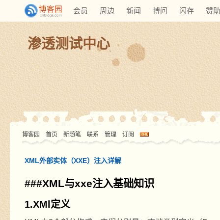
会员
周边
新闻
博问
闪存
赞
渗透测试中心
博客园
首页
新随笔
联系
管理
订阅
XML外部实体（XXE）注入详解
###XML
与
xxe
注入基础知识
1.XMl
定义