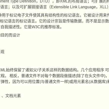
ment Type Definition
，
DTD
），即
XML
的布局语言；可扩展的
表语言；以及可扩展链接语言（
Extensible Link Language
，
XLL
种用于标记电子文件使其具有结构性的标记语言。它被设计用来
标记语言的标记语言。它的设计宗旨是传输数据，而不是显示数
有自我描述性。它是
W3C
的推荐标准。
的目的而设计
外观
XML
始终保留了诸如父
/
子关系这样的数据结构。几个应用程序
可
过程。
相反，普通文件不对每个数据段做描述
(
除了在头文件中
)
有弹性，因为可以用位置
(
与普通文件一样
)
或用元素名
(
从数据库
)
）、文档元素