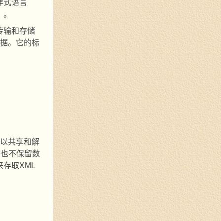
样式语言
）。
传输和存储
据。它的标
以共享和解
，也不保留数
来存取
XML