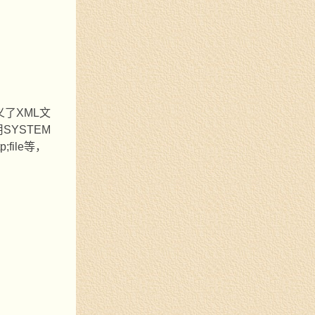
。
义了
XML
文
用
SYSTEM
tp;file
等，