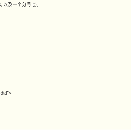
称
,
以及一个分号
(;)
。
.dtd">