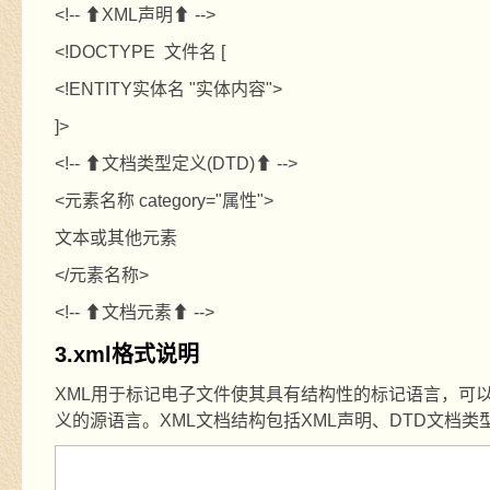
<!-- ⬆XML
声明
⬆ -->
<!DOCTYPE
文件名
[
<!ENTITY
实体名
"
实体内容
">
]>
<!-- ⬆
文档类型定义
(DTD)⬆ -->
<
元素名称
category="
属性
">
文本或其他元素
</
元素名称
>
<!-- ⬆
文档元素
⬆ -->
3.xml
格式说明
XML
用于标记电子文件使其具有结构性的标记语言，可
义的源语言。
XML
文档结构包括
XML
声明、
DTD
文档类