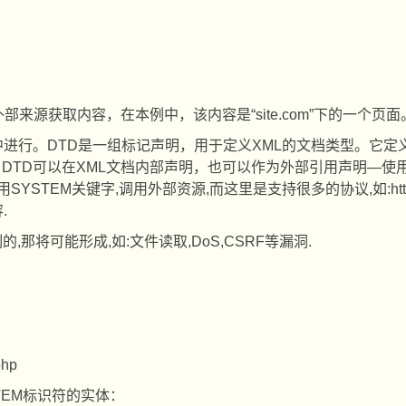
外部来源获取内容，在本例中，该内容是
“site.com”
下的一个页面
中进行。
DTD
是一组标记声明，用于定义
XML
的文档类型。它定
。
DTD
可以在
XML
文档内部声明，也可以作为外部引用声明
—
使
用
SYSTEM
关键字
,
调用外部资源
,
而这里是支持很多的协议
,
如
:ht
容
.
制的
,
那将可能形成
,
如
:
文件读取
,DoS,CSRF
等漏洞
.
php
TEM
标识符的实体：