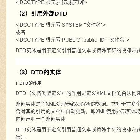
<!DOCTYPE
根元素
[
元素声明
]>
（
2
）引用外部
DTD
<!DOCTYPE
根元素
SYSTEM "
文件名
">
或者
<!DOCTYPE
根元素
PUBLIC "public_ID" "
文件名
">
DTD
实体是用于定义引用普通文本或特殊字符的快捷方
（
3
）
DTD
的实体
DTD
的作用
l
DTD
（文档类型定义）的作用是定义
XML
文档的合法构
外部实体是指
XML
处理器必须解析的数据。它对于在多
含对其的引用的文档中自动更新。即
XML
使用外部实体
内部声明一个外部实体
DTD
实体是用于定义引用普通文本或特殊字符的快捷方
集）：