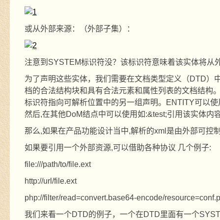
或从外部来源：（外部子集）：
注意到
SYSTEM
标识符没？该标识符意味着该实体将从
为了声明这些实体，我们需要在文档类型定义（
DTD
）
档的合法结构块和具有合法元素和属性列表的文档结构
标识符指向可解析位置中的另一组声明。
ENTITY
可以使
然后
,
在其他
DoM
结点中可以使用如
:&test;
引用该实体内
那么
,
如果在产品功能设计当中
,
解析的
xml
是由外部可控
如果要引用一个外部资源
,
可以借助各种协议 几个例子
:
file:///path/to/file.ext
http://url/file.ext
php://filter/read=convert.base64-encode/resource=conf.
我们来看一个
DTD
的例子，一个在
DTD
里面有一个
SYS