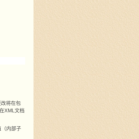
更改将在包
在
XML
文档
值（内部子