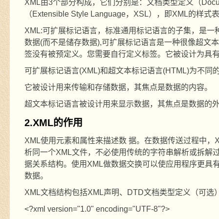
XML
由
3
个部分构成，它们分别是：文档类型定义（
Docu
（
Extensible Style Language
，
XSL
），即
XML
的样式
XML:
可扩展标记语言，标准通用标记语言的子集，是一
数据
(
而不是储存数据
),
可扩展标记语言是一种很像超文本
签没有被预定义。您需要自行定义标签。它被设计为具
可扩展标记语言
(XML)
和超文本标记语言
(HTML)
为不同
它被设计用来传输和存储数据，其焦点是数据的内容。
超文本标记语言被设计用来显示数据，其焦点是数据的
2.XML
的作用
XML
使用元素和属性来描述数
据。在数据传送过程中，
析同一个
XML
文件，不必使用传统的字符串解析或拆解
据关系结构。使用
XML
做数据交换可以使应用程序更具
数据。
XML
文档结构包括
XML
声明、
DTD
文档类型定义（可选
<?xml version="1.0" encoding="UTF-8"?>