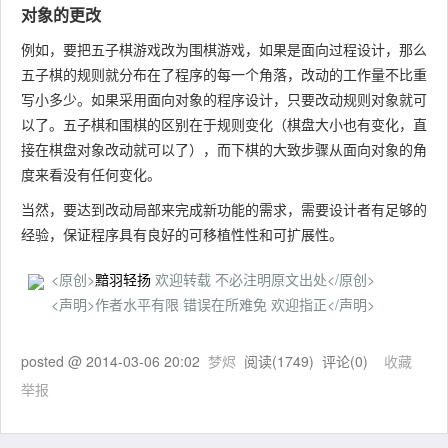
对象的更改
例如，要把五子棋游戏改为围棋游戏，如果是面向过程设计，那么
五子棋的规则就分布在了程序的每一个角落，改动的工作量不比重
写小多少。如果采用面向对象的程序设计，只要改动规则对象就可
以了。五子棋和围棋的区别在于规则变化（棋盘大小也有变化，直
接在棋盘对象改动就可以了），而下棋的大致步骤从面向对象的角
度来看没有任何变化。
当然，要达到改动局部来完成新功能的需求，需要设计者有足够的
经验，保证程序具有良好的可移植性性和可扩展性。
<原创>
黯羽轻扬
欢迎转载 不必注明原文出处</原创>
<声明>作者水平有限 错误在所难免 欢迎指正</声明>
posted @
2014-03-06 20:02
梦烬
阅读(
1749
) 评论(
0
)
收藏
举报