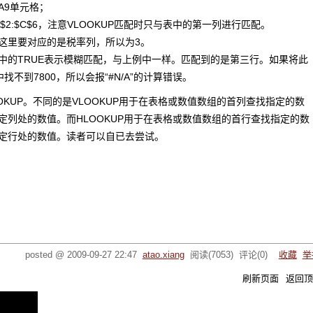
A9单元格；
2:$C$6，注意VLOOKUP匹配时只与表中的第一列进行匹配。
这里要对应的是税率列，所以为3。
中的TRUE表示模糊匹配，与上例中一样。匹配到的是第三行。如果将此
找不到7800，所以会报“#N/A”的计算错误。
OKUP。不同的是VLOOKUP用于在表格或数值数组的首列查找指定的数
定列处的数值。而HLOOKUP用于在表格或数值数组的首行查找指定的数
定行处的数值。读者可以自已去尝试。
posted @
2009-09-27 22:47
atao.xiang
阅读(
7053
) 评论(
0
)
收藏
举
刷新页面
返回顶