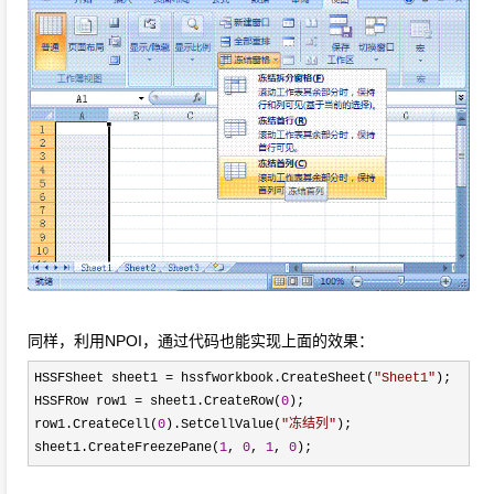
同样，利用NPOI，通过代码也能实现上面的效果：
HSSFSheet sheet1
=
hssfworkbook.CreateSheet(
"
Sheet1
"
);
HSSFRow row1
=
sheet1.CreateRow(
0
);
row1.CreateCell(
0
).SetCellValue(
"
冻结列
"
);
sheet1.CreateFreezePane(
1
,
0
,
1
,
0
);