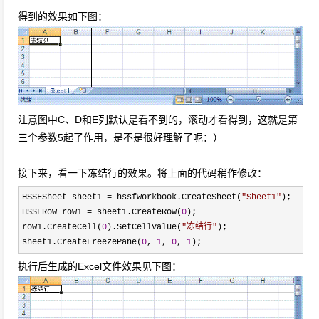
得到的效果如下图：
注意图中C、D和E列默认是看不到的，滚动才看得到，这就是第
三个参数5起了作用，是不是很好理解了呢：）
接下来，看一下冻结行的效果。将上面的代码稍作修改：
HSSFSheet sheet1
=
hssfworkbook.CreateSheet(
"
Sheet1
"
);
HSSFRow row1
=
sheet1.CreateRow(
0
);
row1.CreateCell(
0
).SetCellValue(
"
冻结行
"
);
sheet1.CreateFreezePane(
0
,
1
,
0
,
1
);
执行后生成的Excel文件效果见下图：