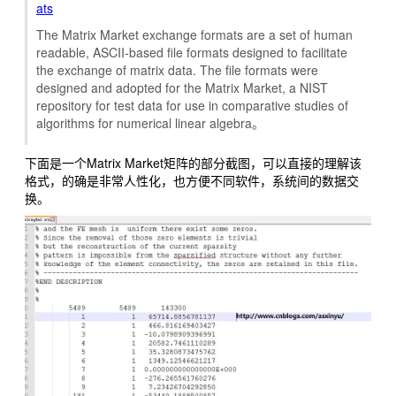
ats
The Matrix Market exchange formats are a set of human
readable, ASCII-based file formats designed to facilitate
the exchange of matrix data. The file formats were
designed and adopted for the Matrix Market, a NIST
repository for test data for use in comparative studies of
algorithms for numerical linear algebra。
下面是一个Matrix Market矩阵的部分截图，可以直接的理解该
格式，的确是非常人性化，也方便不同软件，系统间的数据交
换。