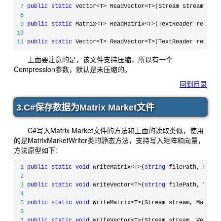
 7
public
static
 Vector<T> ReadVector<T>(Stream stream) 
whe
 8
 9
public
static
 Matrix<T> ReadMatrix<T>(TextReader reader)
10
11
public
static
 Vector<T> ReadVector<T>(TextReader reader)
上面要注意的是，该文件支持压缩，所以有一个
Compression参数，默认是未压缩的。
回到目录
3.C#保存数据为Matrix Market文件
C#写入Matrix Market文件的方法和上面的读取类似，使用
的是MatrixMarketWriter类的静态方法，支持写入矩阵和向量，
方法原型如下：
 1
public
static
void
 WriteMatrix<T>(
string
 filePath, Matri
 2
 3
public
static
void
 WriteVector<T>(
string
 filePath, Vecto
 4
 5
public
static
void
 WriteMatrix<T>(Stream stream, Matrix<
 6
 7
public
static
void
 WriteVector<T>(Stream stream, Vector<