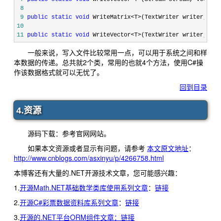
 8
 9
public
static
void
 WriteMatrix<T>(TextWriter writer,Matr
10
11
public
static
void
 WriteVector<T>(TextWriter writer, Vec
一般来说，写入文件比较常用一点，可以用于系统之间和样
本数据的传递。总共就2个类，常用的也就4个方法，使用C#操
作该数据格式就可以无忧了。
回到目录
4.资源
源码下载：参考官网网站。
如果本文资源或者显示有问题，请参考
本文原文地址
：
http://www.cnblogs.com/asxinyu/p/4266758.html
本博客还有大量的.NET开源技术文章，您可能感兴趣：
1.
开源Math.NET基础数学类库使用系列文章
：
链接
2.
开源C#彩票数据资料库系列文章
：
链接
3.
开源的.NET平台ORM组件文章：
链接