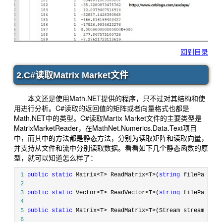
回到目录
2.C#读取Matrix Market文件
本文还是使用Math.NET提供的程序，只不过对其结构和使
用进行分析。C#读取的返回值的矩阵或者向量格式也都是
Math.NET中的类型。C#读取Martix Market文件的主要类型是
MatrixMarketReader，在MathNet.Numerics.Data.Text项目
中，而其中的方法都是静态方法，分别为读取矩阵和读取向量，
并支持从文件和流中分别读取数据。看看如下几个静态函数的原
型，就可以知道怎么样了：
 1
public
static
 Matrix<T> ReadMatrix<T>(
string
 filePath,Co
 2
 3
public
static
 Vector<T> ReadVector<T>(
string
 filePath,Co
 4
 5
public
static
 Matrix<T> ReadMatrix<T>(Stream stream) 
whe
 6