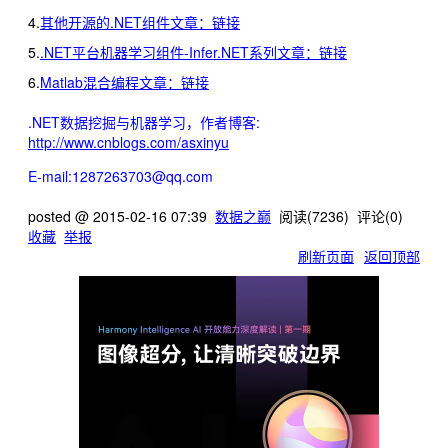
4.
其他开源的.NET组件文章：
链接
5.
.NET平台机器学习组件-Infer.NET系列文章：
链接
6.
Matlab混合编程文章：
链接
.NET数据挖掘与机器学习，作者博客:
http://www.cnblogs.com/asxinyu
E-mail:1287263703@qq.com
posted @
2015-02-16 07:39
数据之巅
阅读(
7236
) 评论(
0
)
收藏
举报
刷新页面
返回顶部