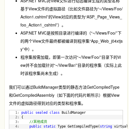
ASP.NET MVC对View文件进行动态编译生成的类型名称
基于View文件的虚拟路径（比如文件路径为“~/Views/Foo/
Action1.cshtml”的View对应的类型为“ASP._Page_Views_
foo_Action1_cshtml”）。
ASP.NET MVC是按照目录进行编译的（“~/Views/Foo/”下
的两个View文件最终都被编译到程序集“App_Web_j04xtjs
y”中）。
程序集按需加载，即第一次访问“~/View/Foo/”目录下的Vi
ew并不会加载针对“~/View/Bar/”目录的程序集（实际上此
时该程序集尚未生成）。
我们可以通过BuildManager类型的静态方法GetCompiledType
和GetCompiledAssembly（如下面的代码片断所示）根据View
文件的虚拟路径得到对应的类型和程序集。
   1:
public
sealed
class
 BuildManager
   2:
 {
   3:
//其他成员
   4:
public
static
 Type GetCompiledType(
string
 virtual