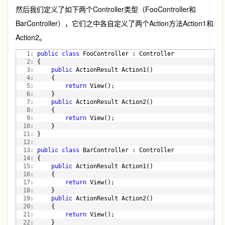
然后我们定义了如下两个Controller类型（FooController和
BarController），它们之中各自定义了两个Action方法Action1和
Action2。
   1:
public
class
 FooController : Controller
   2:
 {
   3:
public
 ActionResult Action1()
   4:
     {
   5:
return
 View();
   6:
     }
   7:
public
 ActionResult Action2()
   8:
     {
   9:
return
 View();
  10:
     }
  11:
 }
  12:
  13:
public
class
 BarController : Controller
  14:
 {
  15:
public
 ActionResult Action1()
  16:
     {
  17:
return
 View();
  18:
     }
  19:
public
 ActionResult Action2()
  20:
     {
  21:
return
 View();
  22:
     }