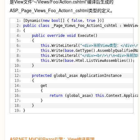
是View文件“~/Views/Foo/Action.cshtml”编译后生成的
ASP._Page_Views_Foo_Action1_cshtml类型的定义。
   1:
 [Dynamic(
new
bool
[] { 
false
, 
true
 })]
   2:
public
class
 _Page_Views_Foo_Action1_cshtml : WebView
   3:
 {    
   4:
public
override
void
 Execute()
   5:
     {
   6:
this
.WriteLiteral(
"<div>当前View类型：</div>\r\
   7:
this
.Write(
base
.GetType().AssemblyQualifiedNa
   8:
this
.WriteLiteral(
"</div><br/>\r\n<div>当前加
   9:
this
.Write(
base
.Html.ListViewAssemblies());
  10:
     }
  11:
  12:
protected
 global_asax ApplicationInstance
  13:
     {
  14:
         get
  15:
         {
  16:
return
 (global_asax) 
this
.Context.Applica
  17:
         }
  18:
     }
  19:
 }
ASP.NET MVC的Razor引擎：View编译原理