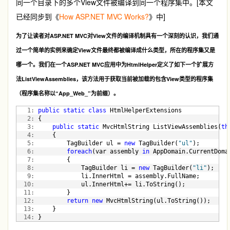
同一个目录下的多个View文件被编译到同一个程序集中。[本文
已经同步到《
How ASP.NET MVC Works?
》中]
为了让读者对ASP.NET MVC对View文件的编译机制具有一个深刻的认识，我们通
过一个简单的实例来确定View文件最终都被编译成什么类型，所在的程序集又是
哪一个。我们在一个ASP.NET MVC应用中为HtmlHelper定义了如下一个扩展方
法ListViewAssemblies，该方法用于获取当前被加载的包含View类型的程序集
（程序集名称以“App_Web_”为前缀）。
   1:
public
static
class
 HtmlHelperExtensions
   2:
 {
   3:
public
static
 MvcHtmlString ListViewAssemblies(
th
   4:
     {
   5:
         TagBuilder ul = 
new
 TagBuilder(
"ul"
);
   6:
foreach
(var assembly 
in
 AppDomain.CurrentDoma
   7:
         {
   8:
             TagBuilder li = 
new
 TagBuilder(
"li"
);
   9:
             li.InnerHtml = assembly.FullName;
  10:
             ul.InnerHtml+= li.ToString();
  11:
         }
  12:
return
new
 MvcHtmlString(ul.ToString());
  13:
     }
  14:
 }