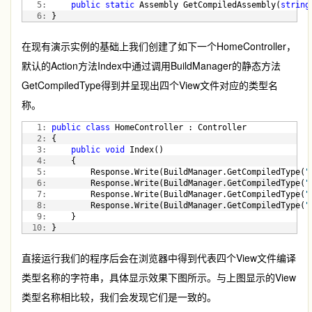
   5:
public
static
 Assembly GetCompiledAssembly(
string
   6:
 }
在现有演示实例的基础上我们创建了如下一个HomeController，
默认的Action方法Index中通过调用BuildManager的静态方法
GetCompiledType得到并呈现出四个View文件对应的类型名
称。
   1:
public
class
 HomeController : Controller
   2:
 {
   3:
public
void
 Index()
   4:
     {
   5:
         Response.Write(BuildManager.GetCompiledType(
"
   6:
         Response.Write(BuildManager.GetCompiledType(
"
   7:
         Response.Write(BuildManager.GetCompiledType(
"
   8:
         Response.Write(BuildManager.GetCompiledType(
"
   9:
     }
  10:
 }
直接运行我们的程序后会在浏览器中得到代表四个View文件编译
类型名称的字符串，具体显示效果下图所示。与上图显示的View
类型名称相比较，我们会发现它们是一致的。