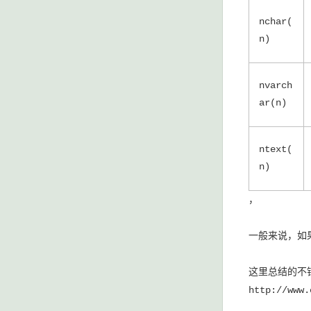
nchar(
n)
nvarch
ar(n)
ntext(
n)
，
一般来说，如果含
这里总结的不
http://www.