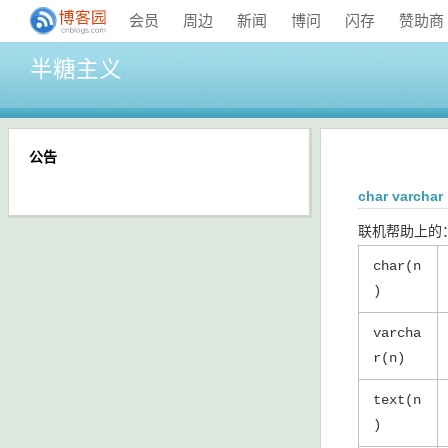
会员
周边
新闻
博问
闪存
赞助商
半糖主义
公告
char varcha
联机帮助上的
char(n
)
varcha
r(n)
text(n
)