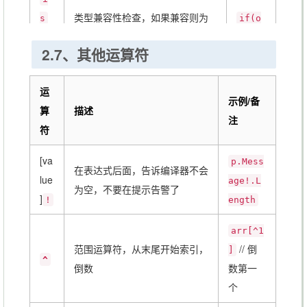
类型兼容性检查，如果兼容则为
s
if(o
（
True，否则false。支持可空泛
bj is
2.7、其他运算符
E
型、装箱的兼容转换。
支持
is
int
is
各种模式匹配，参考《
C#模式匹
//Tr
i)
运
T
配
》
ue
示例/备
算
描述
）
注
符
a
[va
p.Mess
s
在表达式后面，告诉编译器不会
int
lue
（
显式转换类型，如果转换失败则
age!.L
为空，不要在提示告警了
b =i
]
E
!
返回
，不会报错。只支持引
ength
null
as
as
用类型、可空类型、装箱拆箱。
arr[^1
User
T
范围运算符，从末尾开始索引，
// 倒
]
）
^
倒数
数第一
个
var