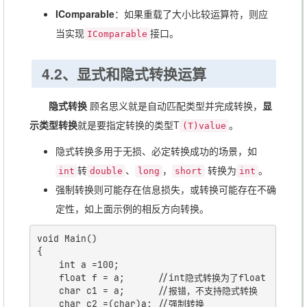
IComparable
：如果重载了大小比较运算符，则应
当实现
接口。
IComparable
4.2、显式和隐式转换运算
隐式转换
顾名思义就是自动匹配类型并完成转换，
显
示类型转换
就是要指定转换的类型T
。
(T)value
隐式转换多用于无损、必定转换成功的场景，如
转
、
，
转换为
。
int
double
long
short
int
强制转换则可能存在信息损失，或转换可能存在不确
定性，如上面示例的相反方向转换。
void Main()

{

	int a =100;

	float f = a;      //int隐式转换为了float

	char c1 = a;      //报错，不支持隐式转换

	char c2 =(char)a; //强制转换
