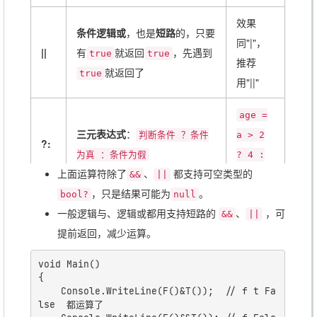
效果
条件逻辑或
，也是
短路
的，只要
同"|"，
||
有
就返回
，先遇到
true
true
推荐
就返回了
true
用"||"
age =
三元表达式
：
判断条件 ？条件
a > 2
?:
为真 ：条件为假
? 4 :
上面运算符除了
、
都支持可空类型的
&&
||
2
，只是结果可能为
。
bool?
null
一般逻辑与、逻辑或都用支持短路的
、
，可
&&
||
提前返回，减少运算。
void Main()

{

	Console.WriteLine(F()&T());  // f t Fa
lse  都运算了
