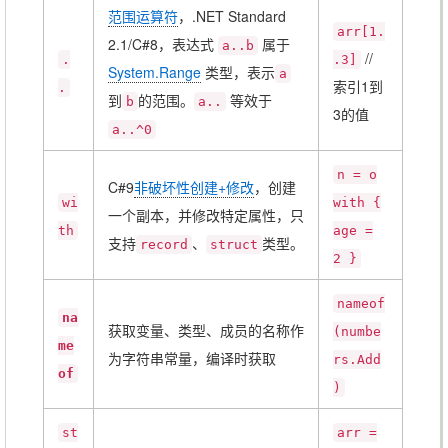
(T)
强制类型转换，如果不匹配会引
b =
范围运算符
，.NET Standard
E
发异常
arr[1.
(int)
2.1/C#8，表达式
属于
a..b
//
.
.3]
b1
System.Range
类型，表示
a
索引1到
.
到
的范围。
等效于
b
a..
type
3的值
获取类型
a..^0
System.Type
，参数只能
of(in
ty
是类型、T，不支持dynamic、
t?)
n = o
pe
C#9
非破坏性创建+修改
，创建
string?，可用
Object.GetType
代
b1?.
wi
with {
of
一个副本，并修改特定属性，只
替。
GetTy
th
age =
支持
、
类型。
record
struct
pe()
2 }
si
size
获取类型所需大小（字节数），
nameof
na
ze
of(in
获取变量、类型、成员的名称作
只能用于值类型、不安全类型
(numbe
//4
me
of
t)
为字符串常量，编译时获取
rs.Add
of
)
🔸
Foo
();
st
arr =
🔸
var