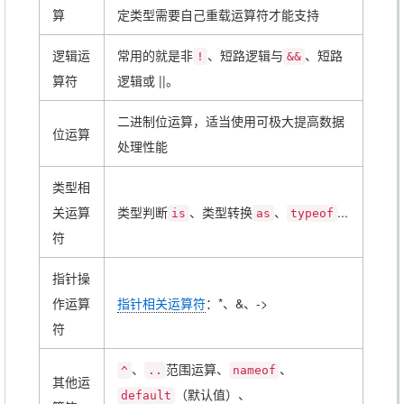
算
定类型需要自己重载运算符才能支持
逻辑运
常用的就是非
、短路逻辑与
、短路
!
&&
算符
逻辑或 ||。
二进制位运算，适当使用可极大提高数据
位运算
处理性能
类型相
关运算
类型判断
、类型转换
、
...
is
as
typeof
符
指针操
作运算
指针相关运算符
：*、&、->
符
、
范围运算、
、
^
..
nameof
其他运
（默认值）、
default