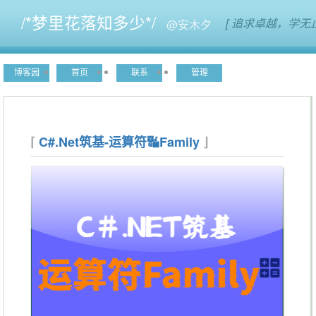
/*梦里花落知多少*/
[ 追求卓越，学无
博客园
首页
联系
管理
C#.Net筑基-运算符🔣Family