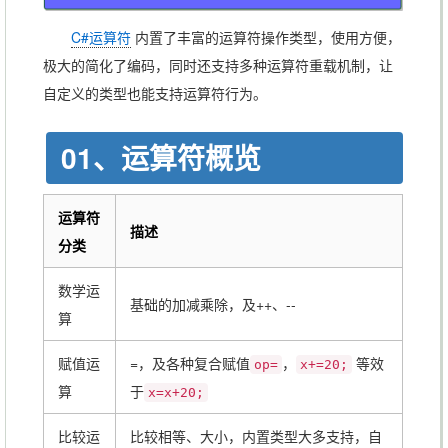
C#运算符
内置了丰富的运算符操作类型，使用方便，
极大的简化了编码，同时还支持多种运算符重载机制，让
自定义的类型也能支持运算符行为。
01、运算符概览
运算符
描述
分类
数学运
基础的加减乘除，及++、--
算
赋值运
=，及各种复合赋值
，
等效
op=
x+=20;
算
于
x=x+20;
比较运
比较相等、大小，内置类型大多支持，自