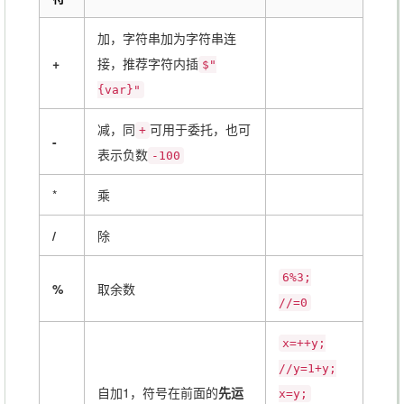
加，字符串加为字符串连
+
接，推荐字符内插
$"
{var}"
减，同
可用于委托，也可
+
-
表示负数
-100
*
乘
/
除
6%3;
%
取余数
//=0
x=++y;
//y=1+y;
自加1，符号在前面的
先运
x=y;