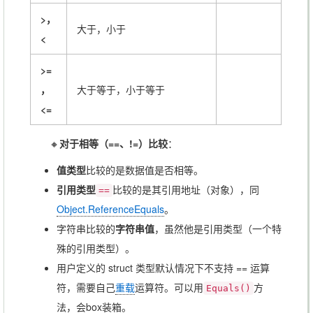
>，
大于，小于
<
>=
，
大于等于，小于等于
<=
🔸
对于相等（==、!=）比较
：
值类型
比较的是数据值是否相等。
引用类型
比较的是其引用地址（对象），同
==
Object.ReferenceEquals
。
字符串比较的
字符串值
，虽然他是引用类型（一个特
殊的引用类型）。
用户定义的 struct 类型默认情况下不支持 == 运算
符，需要自己
重载
运算符。可以用
方
Equals()
法，会box装箱。