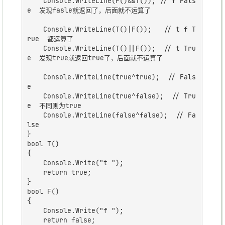
	Console.WriteLine(F()&&T()); // f Fals
e  发现fasle就返回了，后面就不运算了

	Console.WriteLine(T()|F());   // t f T
rue  都运算了

	Console.WriteLine(T()||F());  // t Tru
e  发现true就返回true了，后面就不运算了

    Console.WriteLine(true^true);  // Fals
e

	Console.WriteLine(true^false);  // Tru
e  不同则为true

	Console.WriteLine(false^false);  // Fa
lse

}

bool T()

{

	Console.Write("t ");

	return true;

}

bool F()

{

	Console.Write("f ");

	return false;
