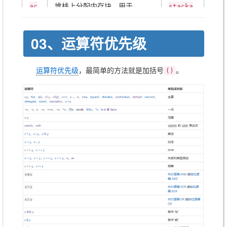
堆栈上分配内存块，用于
ac
stacka
🔸 调用表达式，调用方法，执行
b =
System.Span
、
ka
<T>
unsafe
lloc
委托/方法，new构造函数。
(1,2,
代码
ll
int[10
(
03、运算符优先级
🔸创建一个Tuple
"ss")
oc
]
)
🔸 强制类型转换
，转换
(Type)v
;
运算符优先级
失败抛出异常
，最简单的方法就是加括号
🔸
。
(p)
()
var
var f
Lambda
表达式创建匿名函数，
b =
=
=
左侧为参数，右侧为表达式
(int)
>
()=>x=
{}
a
100;
🔸
arr
defaul
默认值，获取类型的默认值，
[0]
T
t(int)
def
//0
=1;
initialValue = default
int
aul
🔸
数值类型默认0、false，引用类
dic
x =
🔸 数组下标，必须为整数
t
型默认
t["on
null
defaul
🔸 索引器，可任意类型，如
[
e"] =
t;
Dictionary
]
<TKey,TValue>
1;