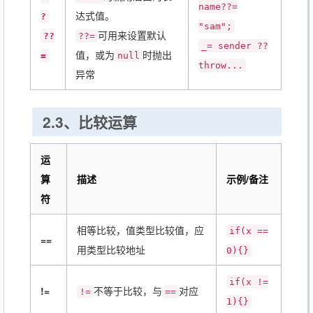
name??=
达式值。
?
"sam";
可用来设置默认
??
??=
_= sender ??
值，或为
时抛出
=
null
throw...
异常
2.3、比较运算
运
算
描述
示例/备注
符
相等比较，值类型比较值，应
if(x ==
==
用类型比较地址
0){}
if(x !=
!=
不等于比较，与
对应
!=
==
1){}