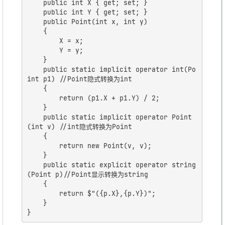
	public int X { get; set; }

	public int Y { get; set; }

	public Point(int x, int y)

	{

		X = x;

		Y = y;

	}

	public static implicit operator int(Po
int p1) //Point隐式转换为int

	{

		return (p1.X + p1.Y) / 2;

	}

	public static implicit operator Point
(int v) //int隐式转换为Point

	{

		return new Point(v, v);

	}

	public static explicit operator string
(Point p)//Point显示转换为string

	{

		return $"({p.X},{p.Y})";

	}
