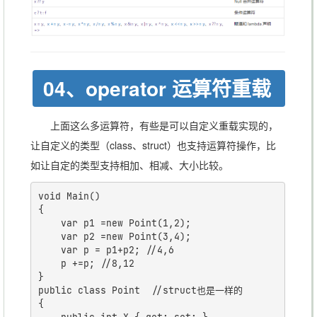
🔸 特性Attribute的使用
命名空间别名的使用，
using
🔸
[Se
:
t = System.Text;
riali
:
t::Json.
zable
]
aw
04、operator 运算符重载
ait
、
异步编程，
标记方法为
async
上面这么多运算符，有些是可以自定义重载实现的，
as
异步方法
让自定义的类型（class、struct）也支持运算符操作，比
yn
如让自定的类型支持相加、相减、大小比较。
c
void Main()

指针操作：
获取指针指向的
在
*
{

	var p1 =new Point(1,2);

&
变量，
获取变量地址
&
int n
unsaf
	var p2 =new Point(3,4);

、*
上下文
= 100; int* n1 = &n; int
e
	var p = p1+p2; //4,6

    p +=p; //8,12

中运行
n2 = *n1;
}

public class Point  //struct也是一样的

{
