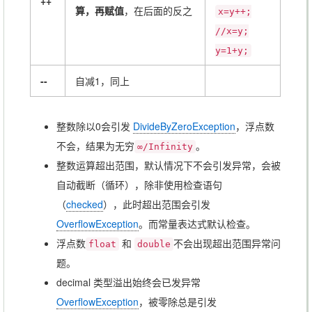
++
算，再赋值
，在后面的反之
x=y++;
//x=y;
y=1+y;
--
自减1，同上
整数除以0会引发
DivideByZeroException
，浮点数
不会，结果为无穷
。
∞/Infinity
整数运算超出范围，默认情况下不会引发异常，会被
自动截断（循环），除非使用检查语句
（
checked
），此时超出范围会引发
OverflowException
。而常量表达式默认检查。
浮点数
和
不会出现超出范围异常问
float
double
题。
decimal 类型溢出始终会已发异常
OverflowException
，被零除总是引发