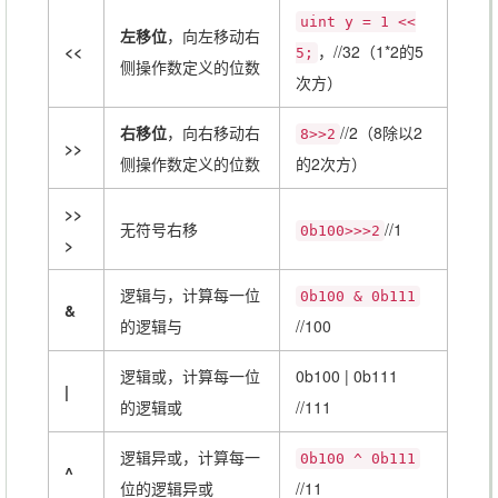
uint y = 1 <<
左移位
，向左移动右
<<
，//32（1*2的5
5;
侧操作数定义的位数
次方）
右移位
，向右移动右
//2（8除以2
8>>2
>>
侧操作数定义的位数
的2次方）
>>
无符号右移
//1
0b100>>>2
>
逻辑与，计算每一位
0b100 & 0b111
&
的逻辑与
//100
逻辑或，计算每一位
0b100 | 0b111
|
的逻辑或
//111
逻辑异或，计算每一
0b100 ^ 0b111
^
位的逻辑异或
//11