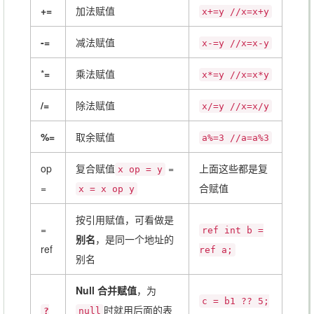
+=
加法赋值
x+=y //x=x+y
-=
减法赋值
x-=y //x=x-y
*
=
乘法赋值
x*=y //x=x*y
/=
除法赋值
x/=y //x=x/y
%=
取余赋值
a%=3 //a=a%3
op
复合赋值
=
上面这些都是复
x op = y
=
合赋值
x = x op y
按引用赋值，可看做是
=
ref int b =
别名
，是同一个地址的
ref
ref a;
别名
Null 合并赋值
，为
c = b1 ?? 5;
时就用后面的表
?
null