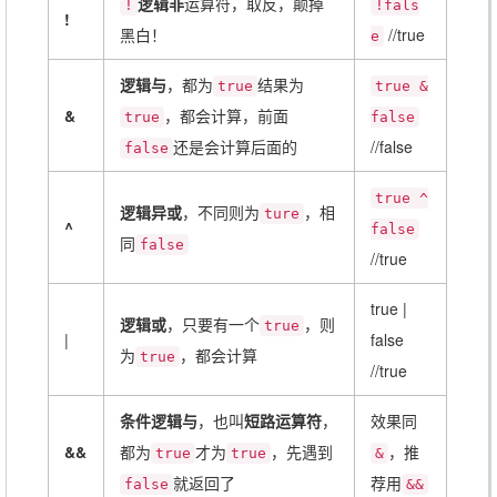
逻辑非
运算符，取反，颠掉
!
!fals
!
黑白！
//true
e
逻辑与
，都为
结果为
true
true &
&
，都会计算，前面
true
false
还是会计算后面的
//false
false
true ^
逻辑异或
，不同则为
，相
ture
^
false
同
false
//true
true |
逻辑或
，只要有一个
，则
true
|
false
为
，都会计算
true
//true
条件逻辑与
，也叫
短路运算符
，
效果同
&&
都为
才为
，先遇到
，推
true
true
&
就返回了
荐用
false
&&