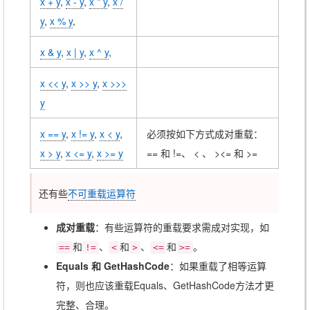
x + y
,
x - y
,
x * y
,
x /
y
,
x % y
,
x & y
,
x | y
,
x ^ y
,
x << y
,
x >> y
,
x >>>
y
x == y
,
x != y
,
x < y
,
必须按如下方式成对重载：
x > y
,
x <= y
,
x >= y
== 和 !=、 < 、 ><= 和 >=
还有些
不可重载运算符
成对重载
：有些运算符的重载要求需成对实现，如
和
、
和
、
和
。
==
!=
<
>
<=
>=
Equals 和 GetHashCode
：如果重载了相等运算
符，则也应该重载Equals、GetHashCode方法才更
完整、合理。