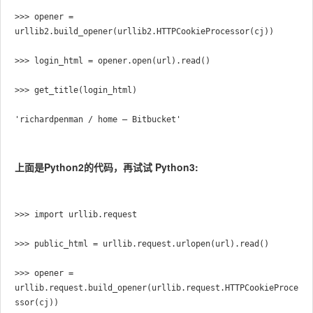
>>> opener = 
urllib2.build_opener(urllib2.HTTPCookieProcessor(cj))

>>> login_html = opener.open(url).read()

>>> get_title(login_html)

'richardpenman / home — Bitbucket'
上面是Python2的代码，再试试 Python3:
>>> import urllib.request

>>> public_html = urllib.request.urlopen(url).read()

>>> opener = 
urllib.request.build_opener(urllib.request.HTTPCookieProce