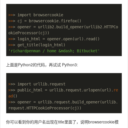
>>
>>
>>
> opener = urllib2.build_opener(urllib2.HTTPCo
>>
>>
'richardpenman / home &mdash; Bitbucket'
上面是Python2的代码，再试试 Python3:
>
>> import urllib.request
>
>> public_html = urllib.request.urlopen(url).
re
ad
()
>
>> opener = urllib.request.build_opener(urllib.
request.HTTPCookieProcessor(cj))
你可以看到你的用户名出现在title里面了，说明browsercookie模