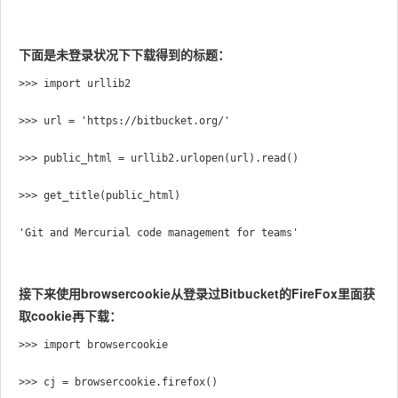
下面是未登录状况下下载得到的标题：
>>> import urllib2

>>> url = 'https://bitbucket.org/'

>>> public_html = urllib2.urlopen(url).read()

>>> get_title(public_html)

接下来使用browsercookie从登录过Bitbucket的FireFox里面获
取cookie再下载：
>>> import browsercookie

>>> cj = browsercookie.firefox()
