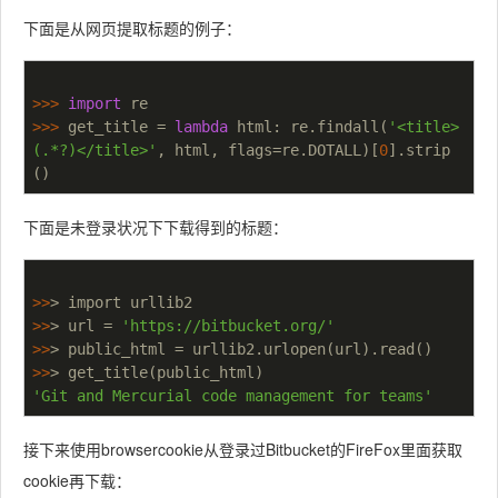
下面是从网页提取标题的例子：
>>> 
import
>>> 
get_title = 
lambda
 html: re.findall(
'<title>
(.*?)</title>'
, html, flags=re.DOTALL)[
0
].strip
下面是未登录状况下下载得到的标题：
>>
>>
> url = 
'https://bitbucket.org/'
>>
>>
'Git and Mercurial code management for teams'
接下来使用browsercookie从登录过Bitbucket的FireFox里面获取
cookie再下载：