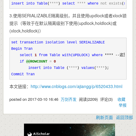
insert
into
Table
(
****
) 
select
****
where
not
exists
(
selec
3.使用SERIALIZABLE隔离级别，并且使用updlock或者xlock锁
提示（等效于在默认隔离级别下使用(updlock,holdlock)或
(xlock,holdlock)）
set transaction isolation level SERIALIZABLE
Begin
Tran
select
1
from
Table with(UPDLOCK)
where
 **** --这里
if
@@ROWCOUNT
=
0
insert
into
Table
 (
****
) 
values
(
****
Commit
Tran
本文链接：
http://www.cnblogs.com/ajiangg/p/6520433.html
posted on
2017-03-10 16:46
万剑齐发
阅读(
2209
) 评论(
3
)
收藏
举报
刷新页面
返回顶部