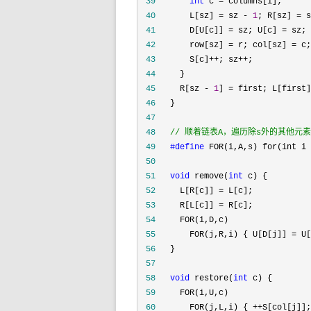
 39
int
 c =
 40
       L[sz] = sz - 
1
; R[sz] = s
 41
       D[U[c]] = sz; U[c] =
 42
       row[sz] = r; col[sz] =
 43
       S[c]++; sz++
 44
 45
     R[sz - 
1
] = first; L[first]
 46
 47
 48
//
 顺着链表A，遍历除s外的其他元素
 49
#define
 50
 51
void
 remove(
int
 52
     L[R[c]] =
 53
     R[L[c]] =
 54
 55
       FOR(j,R,i) { U[D[j]] = U[
 56
 57
 58
void
 restore(
int
 59
 60
       FOR(j,L,i) { ++S[col[j]];