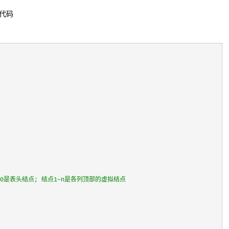
的代码
点0是表头结点; 结点1~n是各列顶部的虚拟结点