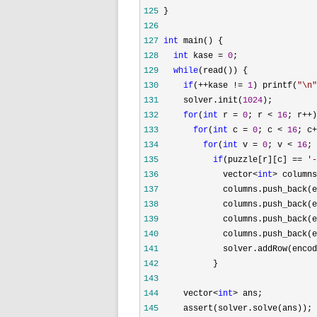
125
126
127
int
128
int
 kase = 
0
129
while
130
if
(++kase != 
1
) printf(
"
\n
"
131
     solver.init(
1024
132
for
(
int
 r = 
0
; r < 
16
; r++
133
for
(
int
 c = 
0
; c < 
16
; c+
134
for
(
int
 v = 
0
; v < 
16
; 
135
if
(puzzle[r][c] == 
'
-
136
             vector<
int
>
137
138
139
140
             columns.push_back(e
141
142
143
144
     vector<
int
>
145