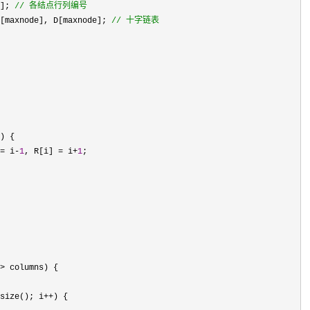
]; 
//
 各结点行列编号
[maxnode], D[maxnode]; 
//
 十字链表
= i-
1
, R[i] = i+
1
>
size(); i++