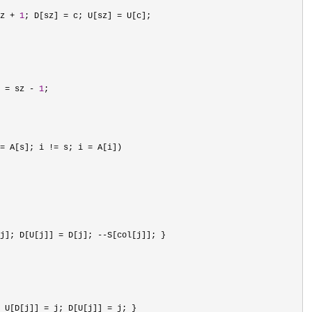
z + 
1
; D[sz] = c; U[sz] =
 = sz - 
1
j]; D[U[j]] = D[j]; --
 U[D[j]] = j; D[U[j]] =