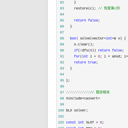
 82
 83
     restore(c); 
//
 恢复第c列
 84
 85
return
false
 86
 87
 88
bool
 solve(vector<
int
>&
 89
 90
if
(!dfs(
0
)) 
return
false
 91
for
(
int
 i = 
0
; i < ansd; i+
 92
return
true
 93
 94
 95
 96
 97
////////////
// 题目相关
 98
 99
100
101
102
const
int
 SLOT = 
0