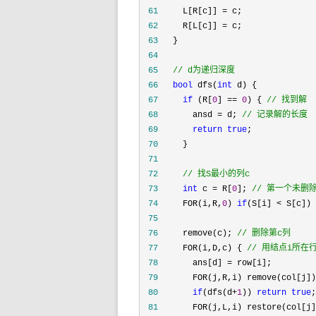
 61
     L[R[c]] =
 62
     R[L[c]] =
 63
 64
 65
//
 d为递归深度
 66
bool
 dfs(
int
 67
if
 (R[
0
] == 
0
) { 
//
 找到解
 68
       ansd = d; 
//
 记录解的长度
 69
return
true
 70
 71
 72
//
 找S最小的列c
 73
int
 c = R[
0
]; 
//
 第一个未删
 74
     FOR(i,R,
0
) 
if
(S[i] < S[c]) 
 75
 76
     remove(c); 
//
 删除第c列
 77
     FOR(i,D,c) { 
//
 用结点i所在
 78
       ans[d] =
 79
       FOR(j,R,i) remove(col[j])
 80
if
(dfs(d+
1
)) 
return
true
 81
       FOR(j,L,i) restore(col[j]