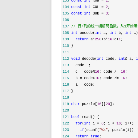
103
const
int
 ROW = 
1
104
const
int
 COL = 
2
105
const
int
 SUB = 
3
106
107
//
 行/列的统一编解码函数。从1开始编
108
int
 encode(
int
 a, 
int
 b, 
int
109
return
 a*
256
+b*
16
+c+
1
110
111
112
void
 decode(
int
 code, 
int
& a, 
i
113
   code--
114
   c = code%
16
; code /= 
16
115
   b = code%
16
; code /= 
16
116
   a =
117
118
119
char
 puzzle[
16
][
20
120
121
bool
122
for
(
int
 i = 
0
; i < 
16
; i++
123
if
(scanf(
"
%s
"
, puzzle[i]) !
124
return
true