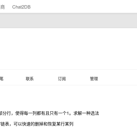
助商
Chat2DB
笔
联系
订阅
管理
定部分行，使得每一列都有且只有一个1。求解一种选法
循环十字链表，可以快速的删掉和恢复某行某列