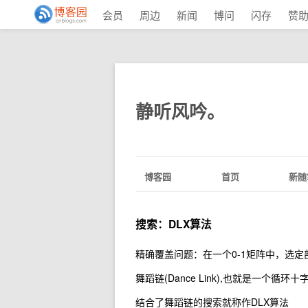
会员
周边
新闻
博问
闪存
赞
静听风吟。
博客园
首页
新随
搜索：DLX算法
精确覆盖问题：在一个0-1矩阵中，选
舞蹈链(Dance Link),也就是一个
结合了舞蹈链的搜索就称作DLX算法