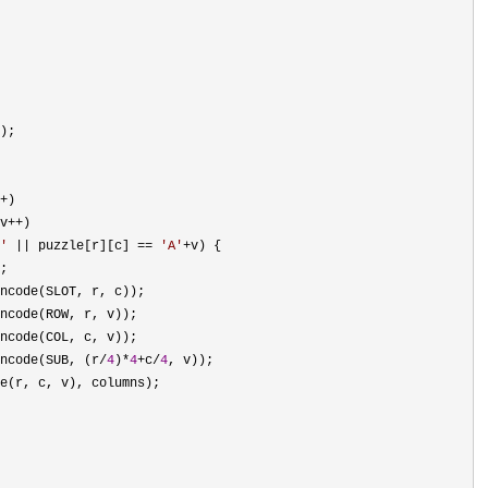
+
v++
'
 || puzzle[r][c] == 
'
A
'
+
ncode(SUB, (r/
4
)*
4
+c/
4