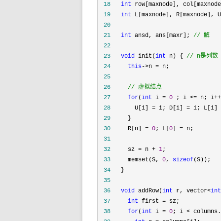
 18
int
 row[maxnode], col[maxnode
 19
int
 L[maxnode], R[maxnode], U
 20
 21
int
 ansd, ans[maxr]; 
//
 解
 22
 23
void
 init(
int
 n) { 
//
 n是列数
 24
this
->n =
 25
 26
//
 虚拟结点
 27
for
(
int
 i = 
0
 ; i <= n; i++
 28
       U[i] = i; D[i] = i; L[i] 
 29
 30
     R[n] = 
0
; L[
0
] =
 31
 32
     sz = n + 
1
 33
     memset(S, 
0
, 
sizeof
 34
 35
 36
void
 addRow(
int
 r, vector<
int
 37
int
 first =
 38
for
(
int
 i = 
0
; i < columns.