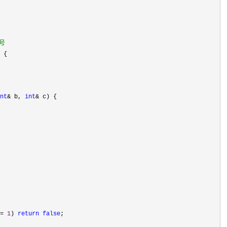
号
nt
& b, 
int
&
= 
1
) 
return
false