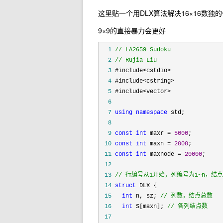
这里贴一个用DLX算法解决16×16数独
9×9的直接暴力会更好
  1
//
  2
//
 Rujia Liu
  3
  4
  5
  6
  7
using
namespace
  8
  9
const
int
 maxr = 
5000
 10
const
int
 maxn = 
2000
 11
const
int
 maxnode = 
20000
 12
 13
//
 行编号从1开始，列编号为1~n，结
 14
struct
 15
int
 n, sz; 
//
 列数，结点总数
 16
int
 S[maxn]; 
//
 各列结点数
 17