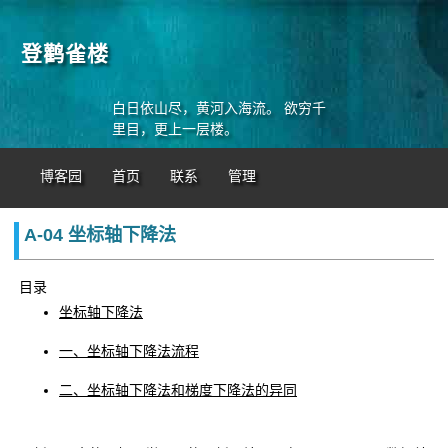
登鹳雀楼
白日依山尽，黄河入海流。 欲穷千
里目，更上一层楼。
博客园
首页
联系
管理
A-04 坐标轴下降法
目录
坐标轴下降法
一、坐标轴下降法流程
二、坐标轴下降法和梯度下降法的异同