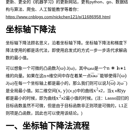
更新、更全的《机器学习》的更新网站，更有python、go、数据结
构与算法、爬虫、人工智能教学等着你：
https://www.cnblogs.com/nickchen121/p/11686958.html
坐标轴下降法
坐标轴下降法顾名思义，沿着坐标轴下降。坐标轴下降法和梯度下
降法使用的都是迭代法，即使用启发式的方式一步一步迭代求解函
数的最小值。
ω
J
(
ω
)
n
∗
1
可以想象一个可微的凸函数
J
(
ω
)
，其中
ω
是一个
n
∗
1
n
J
(
ω
)
ω
¯
¯
¯
维的向量。如果在这
n
维空间中存在着某一点
ω
¯
能够使得
J
(
)
ω
¯
¯
¯
J
(
ω
)
在每一个坐标轴上都是最小的，那么我们则可以说
J
(
ω
¯
)
2
x
y
(
x
,
y
)
x
是全局最小值。如二维空间
(
x
,
y
)
中的曲线
x
2
，当
x
和
y
2
x
都是最小的时候，即为曲线
x
2
最小值的时候。(注：Lasso回归的
目标函数虽然不可微，但是由于目标函数非正则项是可微的，L1正
则项是凸函数，因此也可以使用该结论。)
一、坐标轴下降法流程