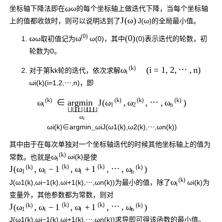
ω
坐标轴下降法即在
ω
的每个坐标轴上做迭代下降，当每个坐标轴
J
(
ω
)
上的值都收敛时，则可以说明达到了
J
(
ω
)
的全局最小值。
(
0
)
ω
(
0
)
ω
ω
取初值记为
ω
(
0
)
，其中
(
0
)
表示迭代的轮数，初
轮数为0。
(
k
)
k
(
i
=
1
,
2
,
⋯
,
n
)
ω
对于第
k
轮的迭代，依次求解
i
ω
i
(
k
)
(
i
=
1
,
2
,
⋯
,
n
)
，即
(
k
)
(
k
)
(
k
)
(
k
)
∈
J
(
,
,
⋯
,
)
ω
a
r
g
m
i
n
ω
ω
ω
i
1
2
n







ω
i
ω
i
(
k
)
∈
a
r
g
m
i
n
⏟
ω
i
J
(
ω
1
(
k
)
,
ω
2
(
k
)
,
⋯
,
ω
n
(
k
)
)
其中由于在每次单独对一个坐标轴迭代的时候其他坐标轴上的值为
(
k
)
ω
常数。也就是
ω
i
(
k
)
是使
i
(
k
)
(
k
)
(
k
)
(
k
)
J
(
,
,
,
⋯
,
)
−
1
+
1
ω
ω
ω
ω
1
i
i
n
(
k
)
ω
J
(
ω
1
(
k
)
,
ω
i
−
1
(
k
)
,
ω
i
+
1
(
k
)
,
⋯
,
ω
n
(
k
)
)
为最小的值，除了
ω
i
(
k
)
为
i
变量外，其他参数都为常数，则对
(
k
)
(
k
)
(
k
)
(
k
)
J
(
,
,
,
⋯
,
)
−
1
+
1
ω
ω
ω
ω
1
i
i
n
J
(
ω
1
(
k
)
,
ω
i
−
1
(
k
)
,
ω
i
+
1
(
k
)
,
⋯
,
ω
n
(
k
)
)
求导即可得该函数的最小值。