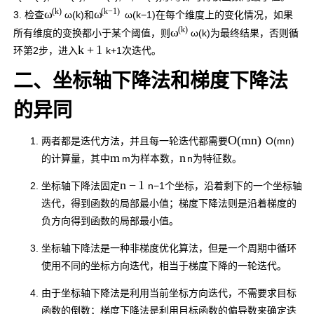
(
k
)
(
k
−
1
)
ω
ω
3. 检查
ω
(
k
)
和
ω
(
k
−
1
)
在每个维度上的变化情况，如果
(
k
)
ω
所有维度的变换都小于某个阈值，则
ω
(
k
)
为最终结果，否则循
k
+
1
环第2步，进入
k
+
1
次迭代。
二、坐标轴下降法和梯度下降法
的异同
O
(
m
n
)
两者都是迭代方法，并且每一轮迭代都需要
O
(
m
n
)
m
n
的计算量，其中
m
为样本数，
n
为特征数。
n
−
1
坐标轴下降法固定
n
−
1
个坐标，沿着剩下的一个坐标轴
迭代，得到函数的局部最小值；梯度下降法则是沿着梯度的
负方向得到函数的局部最小值。
坐标轴下降法是一种非梯度优化算法，但是一个周期中循环
使用不同的坐标方向迭代，相当于梯度下降的一轮迭代。
由于坐标轴下降法是利用当前坐标方向迭代，不需要求目标
函数的倒数；梯度下降法是利用目标函数的偏导数来确定迭