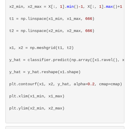
x2_min, x2_max = X[:, 
1
].
min
()
-1
, X[:, 
1
].
max
()+
1
t1 = np.linspace(x1_min, x1_max, 
666
)
t2 = np.linspace(x2_min, x2_max, 
666
)
x1, x2 = np.meshgrid(t1, t2)
y_hat = classifier.predict(np.array([x1.ravel(), x2.
y_hat = y_hat.reshape(x1.shape)
plt.contourf(x1, x2, y_hat, alpha=
0.2
, cmap=cmap)
plt.xlim(x1_min, x1_max)
plt.ylim(x2_min, x2_max)