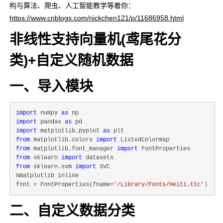
构与算法、爬虫、人工智能教学等着你：
https://www.cnblogs.com/nickchen121/p/11686958.html
非线性支持向量机(鸢尾花分
类)+自定义随机数据
一、导入模块
import
 numpy 
as
import
 pandas 
as
import
 matplotlib.pyplot 
as
from
 matplotlib.colors 
import
from
 matplotlib.font_manager 
import
from
 sklearn 
import
from
 sklearn.svm 
import
 SVC

%matplotlib inline

font = FontProperties(fname=
'/Library/Fonts/Heiti.ttc'
二、自定义数据分类