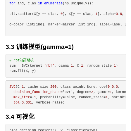
for
 ind, clas 
in
enumerate
(np.unique(y)):
plt.scatter(X[y == clas, 
0
], X[y == clas, 
1
], alpha=
0.8
, s=
c=color_list[ind], marker=marker_list[ind], label=label_lis
3.3 训练模型(gamma=1)
# rbf为高斯核
svm = SVC(kernel=
'rbf'
, gamma=
1
, C=
1
, random_state=
1
)

SVC
(C=
1
, cache_size=
200
, class_weight=None, coef
0
=
0
.
0
,

decision_function_shape
='ovr', degree=
3
, gamma=
1
, kernel='
max_iter
=-
1
, probability=False, random_state=
1
, shrinking=
tol
=
0
.
001
3.4 可视化
plot_decision_regions(X, y, classifier=svm)
