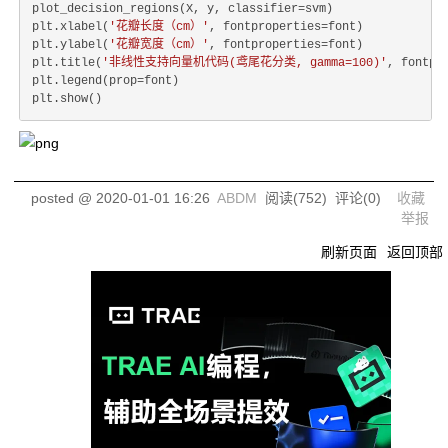
plot_decision_regions(X, y, classifier=svm)

plt.xlabel(
'花瓣长度（cm）'
, fontproperties=font)

plt.ylabel(
'花瓣宽度（cm）'
, fontproperties=font)

plt.title(
'非线性支持向量机代码(鸢尾花分类, gamma=100)'
, fontpr
plt.legend(prop=font)

posted @
2020-01-01 16:26
ABDM
阅读(
752
) 评论(
0
)
收藏
举报
刷新页面
返回顶部