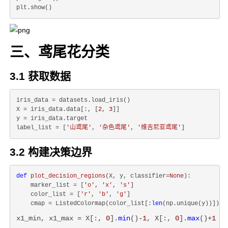
三、鸢尾花分类
3.1 获取数据
iris_data = datasets.load_iris()

X = iris_data.data[:, [
2
, 
3
]]

y = iris_data.target

label_list = [
'山鸢尾'
, 
'杂色鸢尾'
, 
'维吉尼亚鸢尾'
3.2 构建决策边界
def
plot_decision_regions
(
X, y, classifier=
None
):
    marker_list = [
'o'
, 
'x'
, 
's'
]

    color_list = [
'r'
, 
'b'
, 
'g'
]

    cmap = ListedColormap(color_list[:
len
x1_min, x1_max = X[:, 
0
].
min
()
-1
, X[:, 
0
].
max
()+
1