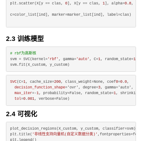
plt.scatter(X[y == clas, 
0
], X[y == clas, 
1
], alpha=
0.8
, s=
c=color_list[ind], marker=marker_list[ind], label=clas)
2.3 训练模型
# rbf为高斯核
svm = SVC(kernel=
'rbf'
, gamma=
'auto'
, C=
1
, random_state=
1
)

SVC
(C=
1
, cache_size=
200
, class_weight=None, coef
0
=
0
.
0
,

decision_function_shape
='ovr', degree=
3
, gamma='auto', ker
max_iter
=-
1
, probability=False, random_state=
1
, shrinking=
tol
=
0
.
001
2.4 可视化
plot_decision_regions(X_custom, y_custom, classifier=svm)

plt.title(
'非线性支持向量机(自定义数据分类)'
,fontproperties=font
plt.legend()
