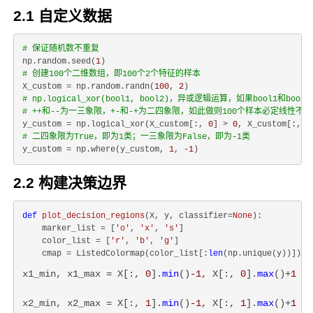
2.1 自定义数据
# 保证随机数不重复
np.random.seed(
1
# 创建100个二维数组，即100个2个特征的样本
X_custom = np.random.randn(
100
, 
2
# np.logical_xor(bool1, bool2)，异或逻辑运算，如果bool1和bo
# ++和--为一三象限，+-和-+为二四象限，如此做则100个样本必定线性不
y_custom = np.logical_xor(X_custom[:, 
0
] > 
0
, X_custom[:, 
1
# 二四象限为True，即为1类；一三象限为False，即为-1类
y_custom = np.where(y_custom, 
1
, 
-1
2.2 构建决策边界
def
plot_decision_regions
(
X, y, classifier=
None
):
    marker_list = [
'o'
, 
'x'
, 
's'
]

    color_list = [
'r'
, 
'b'
, 
'g'
]

    cmap = ListedColormap(color_list[:
len
x1_min, x1_max = X[:, 
0
].
min
()
-1
, X[:, 
0
].
max
()+
1
x2_min, x2_max = X[:, 
1
].
min
()
-1
, X[:, 
1
].
max
()+
1