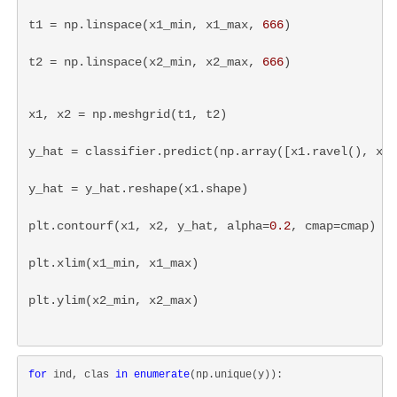
t1 = np.linspace(x1_min, x1_max, 
666
)
t2 = np.linspace(x2_min, x2_max, 
666
)
x1, x2 = np.meshgrid(t1, t2)
y_hat = classifier.predict(np.array([x1.ravel(), x2.
y_hat = y_hat.reshape(x1.shape)
plt.contourf(x1, x2, y_hat, alpha=
0.2
, cmap=cmap)
plt.xlim(x1_min, x1_max)
plt.ylim(x2_min, x2_max)
for
 ind, clas 
in
enumerate
(np.unique(y)):