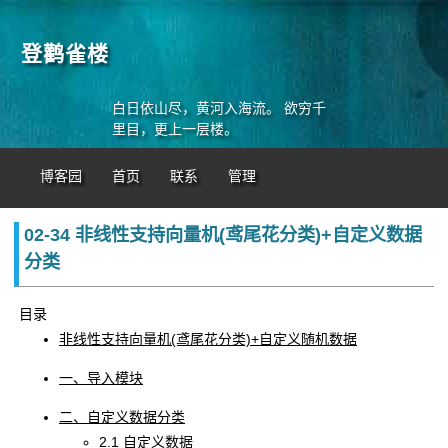
登鹳雀楼
白日依山尽，黄河入海流。 欲穷千
里目，更上一层楼。
博客园
首页
联系
管理
02-34 非线性支持向量机(鸢尾花分类)+自定义数据
分类
目录
非线性支持向量机(鸢尾花分类)+自定义随机数据
一、导入模块
二、自定义数据分类
2.1 自定义数据