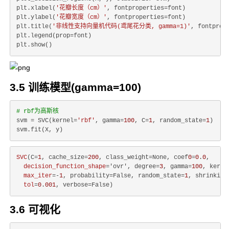
plt.xlabel(
'花瓣长度（cm）'
, fontproperties=font)

plt.ylabel(
'花瓣宽度（cm）'
, fontproperties=font)

plt.title(
'非线性支持向量机代码(鸢尾花分类, gamma=1)'
, fontprop
plt.legend(prop=font)

3.5 训练模型(gamma=100)
# rbf为高斯核
svm = SVC(kernel=
'rbf'
, gamma=
100
, C=
1
, random_state=
1
)

SVC
(C=
1
, cache_size=
200
, class_weight=None, coef
0
=
0
.
0
,

decision_function_shape
='ovr', degree=
3
, gamma=
100
, kerne
max_iter
=-
1
, probability=False, random_state=
1
, shrinking=
tol
=
0
.
001
3.6 可视化