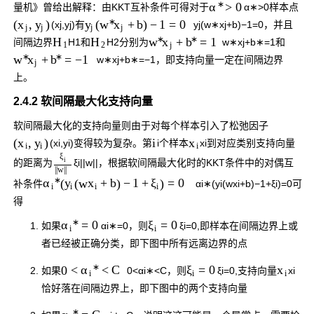
∗
>
0
α
量机》曾给出解释：由KKT互补条件可得对于
α
∗
>
0
样本点
∗
(
,
)
(
+
b
)
−
1
=
0
x
y
y
w
x
(
x
j
,
y
j
)
有
y
j
(
w
∗
x
j
+
b
)
−
1
=
0
，并且
j
j
j
j
∗
∗
+
=
1
H
H
w
x
b
间隔边界
H
1
和
H
2
分别为
w
∗
x
j
+
b
∗
=
1
和
1
2
j
∗
∗
+
=
−
1
w
x
b
w
∗
x
j
+
b
∗
=
−
1
，即支持向量一定在间隔边界
j
上。
2.4.2 软间隔最大化支持向量
软间隔最大化的支持向量则由于对每个样本引入了松弛因子
i
(
,
)
x
x
y
(
x
i
,
y
i
)
变得较为复杂。第
i
个样本
x
i
到对应类别支持向量
i
i
i
ξ
i
的距离为
ξ
i
|
|
w
|
|
，根据软间隔最大化时的KKT条件中的对偶互
|
|
w
|
|
∗
(
(
w
+
b
)
−
1
+
)
=
0
y
x
ξ
α
补条件
α
i
∗
(
y
i
(
w
x
i
+
b
)
−
1
+
ξ
i
)
=
0
可
i
i
i
i
得
∗
=
0
=
0
ξ
α
如果
α
i
∗
=
0
，则
ξ
i
=
0
,即样本在间隔边界上或
i
i
者已经被正确分类，即下图中所有远离边界的点
∗
0
<
<
C
=
0
x
ξ
α
如果
0
<
α
i
∗
<
C
，则
ξ
i
=
0
,支持向量
x
i
i
i
i
恰好落在间隔边界上，即下图中的两个支持向量
∗