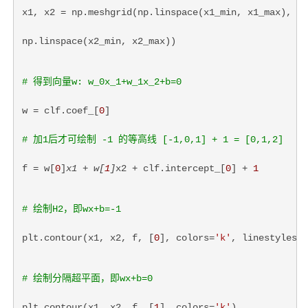
x1, x2 = np.meshgrid(np.linspace(x1_min, x1_max),
np.linspace(x2_min, x2_max))
# 得到向量w: w_0x_1+w_1x_2+b=0
w = clf.coef_[
0
]
# 加1后才可绘制 -1 的等高线 [-1,0,1] + 1 = [0,1,2]
f = w[
0
]
x1 + w[
1
]
x2 + clf.intercept_[
0
] + 
1
# 绘制H2，即wx+b=-1
plt.contour(x1, x2, f, [
0
], colors=
'k'
, linestyles=
'
# 绘制分隔超平面，即wx+b=0
plt.contour(x1, x2, f, [
1
], colors=
'k'
)