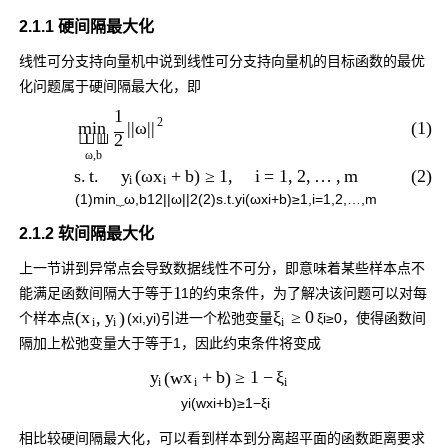
2.1.1 硬间隔最大化
线性可分支持向量机中说到线性可分支持向量机的目标函数的最优
化问题属于硬间隔最大化，即
1
2
(1)
|
|
ω
|
|
min



2
ω
,
b
(2)
s
.
t
.
(
ω
+
b
)
≥
1
,
i
=
1
,
2
,
…
,
m
y
x
i
i
(1)
min
⏟
ω
,
b
1
2
|
|
ω
|
|
2
(2)
s
.
t
.
y
i
(
ω
x
i
+
b
)
≥
1
,
i
=
1
,
2
,
…
,
m
2.1.2 软间隔最大化
上一节讲到异常点会导致数据线性不可分，即意味着某些样本点不
1
能满足函数间隔大于等于
1
的约束条件，为了解决该问题可以对每
(
,
)
≥
0
x
y
ξ
个样本点
(
x
i
,
y
i
)
引进一个松弛变量
ξ
i
≥
0
，使得函数间
i
i
i
隔加上松弛变量大于等于1，因此约束条件将变成
(
w
+
b
)
≥
1
−
y
x
ξ
i
i
i
y
i
(
w
x
i
+
b
)
≥
1
−
ξ
i
相比较硬间隔最大化，可以看到样本到分离超平面的函数距离要求