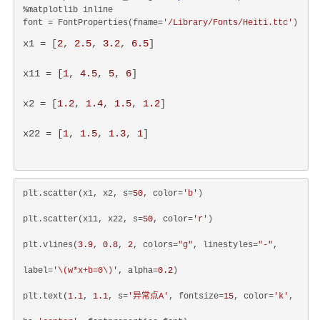
%matplotlib inline

font = FontProperties(fname=
'/Library/Fonts/Heiti.ttc'
x1 = [
2
, 
2.5
, 
3.2
, 
6.5
]
x11 = [
1
, 
4.5
, 
5
, 
6
]
x2 = [
1.2
, 
1.4
, 
1.5
, 
1.2
]
x22 = [
1
, 
1.5
, 
1.3
, 
1
]
plt.scatter(x1, x2, s=
50
, color=
'b'
)
plt.scatter(x11, x22, s=
50
, color=
'r'
)
plt.vlines(
3.9
, 
0.8
, 
2
, colors=
"g"
, linestyles=
"-"
,
label=
'
\(w*x+b=0\)
'
, alpha=
0.2
)
plt.text(
1.1
, 
1.1
, s=
'异常点A'
, fontsize=
15
, color=
'k'
,