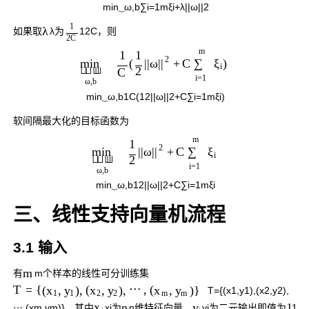
min
⏟
ω
,
b
∑
i
=
1
m
ξ
i
+
λ
|
|
ω
|
|
2
1
λ
如果取
λ
为
1
2
C
，则
2
C
m
1
1
2
(
+
C
)
|
|
ω
|
|
∑
ξ
min
i



2
C
i
=
1
ω
,
b
min
⏟
ω
,
b
1
C
(
1
2
|
|
ω
|
|
2
+
C
∑
i
=
1
m
ξ
i
)
软间隔最大化的目标函数为
m
1
2
+
C
|
|
ω
|
|
∑
ξ
min
i



2
i
=
1
ω
,
b
min
⏟
ω
,
b
1
2
|
|
ω
|
|
2
+
C
∑
i
=
1
m
ξ
i
三、线性支持向量机流程
3.1 输入
m
有
m
个样本的线性可分训练集
T
=
{
(
,
)
,
(
,
)
,
⋯
,
(
,
)
}
x
y
x
y
x
y
T
=
{
(
x
1
,
y
1
)
,
(
x
2
,
y
2
)
,
1
1
2
2
m
m
n
1
x
y
⋯
,
(
x
m
,
y
m
)
}
，其中
x
i
为
n
维特征向量，
y
i
为二元输出即值为
1