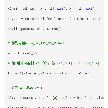
x2_min, x2_max = X[:, 
1
].
min
(), X[:, 
1
].
max
(),
x1, x2 = np.meshgrid(np.linspace(x1_min, x1_max),
np.linspace(x2_min, x2_max))
# 得到向量w: w_0x_1+w_1x_2+b=0
w = clf.coef_[
0
]
# 加1后才可绘制 -1 的等高线 [-1,0,1] + 1 = [0,1,2]
f = w[
0
]
x1 + w[
1
]
x2 + clf.intercept_[
0
] + 
1
# 绘制H2，即wx+b=-1
plt.contour(x1, x2, f, [
0
], colors=
'k'
, linestyles=
'