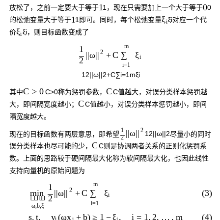
1
0
放松了，之前一定要大于等于
1
，现在只需要加上一个大于等于
0
1
ξ
的松弛变量大于等于
1
即可。同时，每个松弛变量
ξ
i
对应一个代
i
ξ
价
ξ
i
，则目标函数变成了
i
m
1
2
+
C
|
|
ω
|
|
∑
ξ
i
2
i
=
1
1
2
|
|
ω
|
|
2
+
C
∑
i
=
1
m
ξ
i
C
C
>
0
其中
C
>
0
称为惩罚参数，
C
值越大，对误分类样本惩罚越
C
大，即间隔宽度越小；
C
值越小，对误分类样本惩罚越小，即间
隔宽度越大。
1
2
|
|
ω
|
|
现在的目标函数有两层意思，即希望
1
2
|
|
ω
|
|
2
尽量小的同时
2
C
误分类样本也尽可能的少，
C
则是协调两者关系的正则化惩罚系
数。上面的思路较于硬间隔最大化称为软间隔最大化，也因此线性
支持向量机的原始问题为
m
1
2
(3)
+
C
|
|
ω
|
|
∑
ξ
min
i



2
i
=
1
ω
,
b
,
ξ
(4)
s
.
t
.
(
ω
+
b
)
≥
1
−
,
i
=
1
,
2
,
…
,
m
y
x
ξ
i
i
i