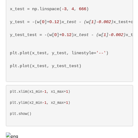
x_test = np.linspace(
-3
, 
4
, 
666
)
y_test = -(w[
0
]+
0.12
)
x_test - (w[
1
]
-0.002
)
x_test+clf
y_test_test = -(w[
0
]+
0.12
)
x_test - (w[
1
]
-0.002
)
x_tes
plt.plot(x_test, y_test, linestyle=
'--'
)
plt.plot(x_test, y_test_test)
plt.xlim(x1_min
-1
, x1_max+
1
)
plt.ylim(x2_min
-1
, x2_max+
1
)
plt.show()