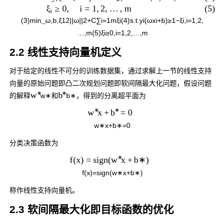
(5)
≥
0
,
i
=
1
,
2
,
…
,
m
ξ
i
(3)
min
⏟
ω
,
b
,
ξ
1
2
|
|
ω
|
|
2
+
C
∑
i
=
1
m
ξ
i
(4)
s
.
t
.
y
i
(
ω
x
i
+
b
)
≥
1
−
ξ
i
,
i
=
1
,
2
,
…
,
m
(5)
ξ
i
≥
0
,
i
=
1
,
2
,
…
,
m
2.2 线性支持向量机定义
对于给定的线性不可分的训练数据集，通过求解上一节的线性支持
向量的原始问题即凸二次规划问题即软间隔最大化问题，假设问题
∗
∗
w
b
的解释
w
∗
和
b
∗
，得到的分离超平面为
∗
∗
x
+
=
0
w
b
w
∗
x
+
b
∗
=
0
分类决策函数为
∗
f
(
x
)
=
s
i
g
n
(
x
+
b
∗
)
w
f
(
x
)
=
s
i
g
n
(
w
∗
x
+
b
∗
)
称作线性支持向量机。
2.3 软间隔最大化即目标函数的优化