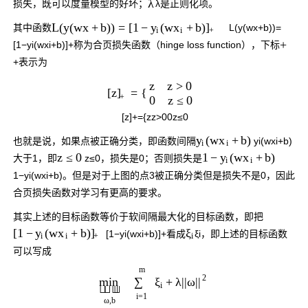
λ
损失，既可以度量模型的好坏；
λ
是正则化项。
L
(
y
(
w
x
+
b
)
)
=
[
1
−
(
w
+
b
)
y
x
]
其中函数
L
(
y
(
w
x
+
b
)
)
=
i
i
+
+
[
1
−
y
i
(
w
x
i
+
b
)
]
+
称为合页损失函数（hinge loss function），下标
+
表示为
z
z
>
0
=
{
[
z
]
+
0
z
≤
0
[
z
]
+
=
{
z
z
>
0
0
z
≤
0
(
w
+
b
)
y
x
也就是说，如果点被正确分类，即函数间隔
y
i
(
w
x
i
+
b
)
i
i
z
≤
0
1
−
(
w
+
b
)
y
x
大于1，即
z
≤
0
，损失是0；否则损失是
i
i
1
−
y
i
(
w
x
i
+
b
)
。但是对于上图的点3被正确分类但是损失不是0，因此
合页损失函数对学习有更高的要求。
其实上述的目标函数等价于软间隔最大化的目标函数，即把
[
1
−
(
w
+
b
)
ξ
y
x
]
[
1
−
y
i
(
w
x
i
+
b
)
]
+
看成
ξ
i
，即上述的目标函数
i
i
i
+
可以写成
m
2
+
λ
∑
ξ
|
|
ω
|
|
min
i



i
=
1
ω
,
b