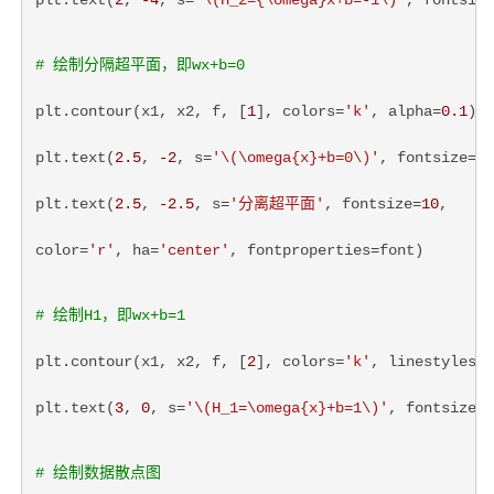
plt.text(
2
, 
-4
, s=
'
\(H_2={\omega}x+b=-1\)
'
, fontsize
# 绘制分隔超平面，即wx+b=0
plt.contour(x1, x2, f, [
1
], colors=
'k'
, alpha=
0.1
)
plt.text(
2.5
, 
-2
, s=
'
\(\omega{x}+b=0\)
'
, fontsize=
10
plt.text(
2.5
, 
-2.5
, s=
'分离超平面'
, fontsize=
10
,
color=
'r'
, ha=
'center'
, fontproperties=font)
# 绘制H1，即wx+b=1
plt.contour(x1, x2, f, [
2
], colors=
'k'
, linestyles=
'
plt.text(
3
, 
0
, s=
'
\(H_1=\omega{x}+b=1\)
'
, fontsize=
1
# 绘制数据散点图