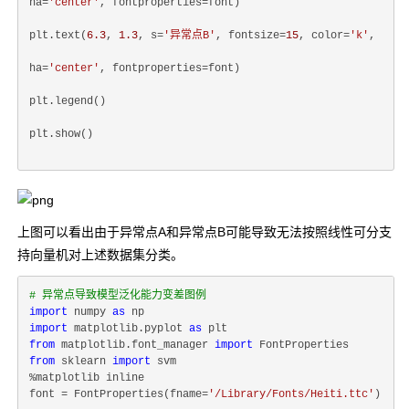
ha=
'center'
, fontproperties=font)
plt.text(
6.3
, 
1.3
, s=
'异常点B'
, fontsize=
15
, color=
'k'
,
ha=
'center'
, fontproperties=font)
plt.legend()
plt.show()
上图可以看出由于异常点A和异常点B可能导致无法按照线性可分支
持向量机对上述数据集分类。
# 异常点导致模型泛化能力变差图例
import
 numpy 
as
import
 matplotlib.pyplot 
as
from
 matplotlib.font_manager 
import
from
 sklearn 
import
 svm

%matplotlib inline

font = FontProperties(fname=
'/Library/Fonts/Heiti.ttc'