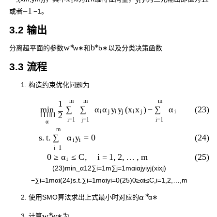
i
i
−
1
或者
−
1
。
3.2 输出
∗
∗
w
b
分离超平面的参数
w
∗
和
b
∗
以及分类决策函数
3.3 流程
构造约束优化问题为
m
m
m
1
(23)
(
)
−
∑
∑
α
α
y
y
x
x
∑
α
min
i
j
i
j
i
j
i



2
i
=
1
j
=
1
i
=
1
α
m
(24)
s
.
t
.
=
0
∑
α
y
i
i
i
=
1
(25)
0
≥
≤
C
,
i
=
1
,
2
,
…
,
m
α
i
(23)
min
⏟
α
1
2
∑
i
=
1
m
∑
j
=
1
m
α
i
α
j
y
i
y
j
(
x
i
x
j
)
−
∑
i
=
1
m
α
i
(24)
s
.
t
.
∑
i
=
1
m
α
i
y
i
=
0
(25)
0
≥
α
i
≤
C
,
i
=
1
,
2
,
…
,
m
∗
α
使用SMO算法求出上式最小时对应的
α
∗
∗
w
计算
w
∗
为