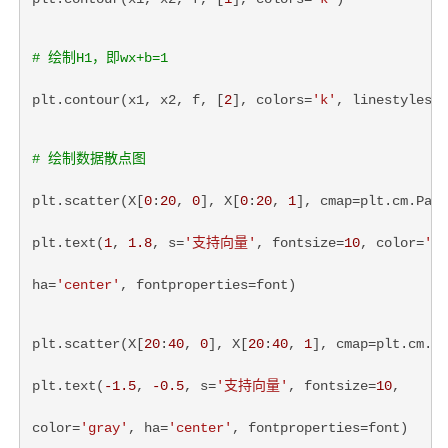
# 绘制H1，即wx+b=1
plt.contour(x1, x2, f, [
2
], colors=
'k'
, linestyles=
'
# 绘制数据散点图
plt.scatter(X[
0
:
20
, 
0
], X[
0
:
20
, 
1
], cmap=plt.cm.Pair
plt.text(
1
, 
1.8
, s=
'支持向量'
, fontsize=
10
, color=
'gr
ha=
'center'
, fontproperties=font)
plt.scatter(X[
20
:
40
, 
0
], X[
20
:
40
, 
1
], cmap=plt.cm.Pa
plt.text(
-1.5
, 
-0.5
, s=
'支持向量'
, fontsize=
10
,
color=
'gray'
, ha=
'center'
, fontproperties=font)