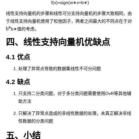
f
(
x
)
=
s
i
g
n
(
w
∗
x
+
b
∗
)
线性支持向量机的步骤和线性可分支持向量机的步骤大致相同，由
于线性支持向量机使用了松弛因子，两者之间最大的不同点在于对
∗
b
b
∗
值的考虑。
四、线性支持向量机优缺点
4.1 优点
处理了异常点导致的数据集线性不可分问题
4.2 缺点
只支持二分类问题，对于多分类问题需要使用OvR等其他辅
助方法
只解决了异常点造成的非线性数据的处理，未真正解决非线
性数据的分类问题
五、小结