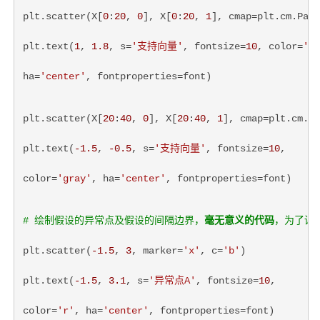
plt.scatter(X[
0
:
20
, 
0
], X[
0
:
20
, 
1
], cmap=plt.cm.Pair
plt.text(
1
, 
1.8
, s=
'支持向量'
, fontsize=
10
, color=
'gr
ha=
'center'
, fontproperties=font)
plt.scatter(X[
20
:
40
, 
0
], X[
20
:
40
, 
1
], cmap=plt.cm.Pa
plt.text(
-1.5
, 
-0.5
, s=
'支持向量'
, fontsize=
10
,
color=
'gray'
, ha=
'center'
, fontproperties=font)
# 绘制假设的异常点及假设的间隔边界，
毫无意义的代码
，为了讲
plt.scatter(
-1.5
, 
3
, marker=
'x'
, c=
'b'
)
plt.text(
-1.5
, 
3.1
, s=
'异常点A'
, fontsize=
10
,
color=
'r'
, ha=
'center'
, fontproperties=font)