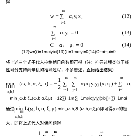
得
m
(12)
w
=
∑
α
y
x
i
i
i
i
=
1
m
(13)
=
0
∑
α
y
i
i
i
=
1
(14)
C
−
−
=
0
α
μ
i
i
(12)
w
=
∑
i
=
1
m
α
i
y
i
x
i
(13)
∑
i
=
1
m
α
i
y
i
=
0
(14)
C
−
α
i
−
μ
i
=
0
将上述三个式子代入拉格朗日函数即可得（注：推导过程类似于线
性可分支持向量机的推导过程，不多赘述，直接给出结果）
m
m
m
1
L
(
ω
,
b
,
α
,
ξ
,
μ
)
=
−
(
)
+
∑
∑
α
α
y
y
x
x
∑
α
min
i
j
i
j
i
j
i



2
i
=
1
j
=
1
i
=
1
ω
,
b
,
ξ
min
⏟
ω
,
b
,
ξ
L
(
ω
,
b
,
α
,
ξ
,
μ
)
=
−
1
2
∑
i
=
1
m
∑
j
=
1
m
α
i
α
j
y
i
y
j
(
x
i
x
j
)
+
∑
i
=
1
m
α
i
α
L
(
ω
,
b
,
α
,
ξ
,
μ
)
min
通过
min
⏟
ω
,
b
,
ξ
L
(
ω
,
b
,
α
,
ξ
,
μ
)
即可得
α
的极



ω
,
b
,
ξ
大，即将上式代入对偶问题得
m
m
m
1