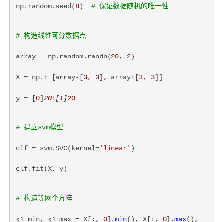
np.random.seed(
8
)  
# 保证数据随机的唯一性
# 构造线性可分数据点
array = np.random.randn(
20
, 
2
)
X = np.r_[array-[
3
, 
3
], array+[
3
, 
3
]]
y = [
0
]
20
+[
1
]
20
# 建立svm模型
clf = svm.SVC(kernel=
'linear'
)
clf.fit(X, y)
# 构造等网个方阵
x1_min, x1_max = X[:, 
0
].
min
(), X[:, 
0
].
max
(),