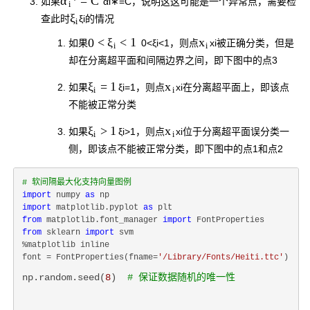
=
C
α
如果
α
i
∗
=
C
，说明这这可能是一个异常点，需要检
i
ξ
查此时
ξ
i
的情况
i
0
<
<
1
x
ξ
如果
0
<
ξ
i
<
1
，则点
x
i
被正确分类，但是
i
i
却在分离超平面和间隔边界之间，即下图中的点3
=
1
x
ξ
如果
ξ
i
=
1
，则点
x
i
在分离超平面上，即该点
i
i
不能被正常分类
>
1
x
ξ
如果
ξ
i
>
1
，则点
x
i
位于分离超平面误分类一
i
i
侧，即该点不能被正常分类，即下图中的点1和点2
# 软间隔最大化支持向量图例
import
 numpy 
as
import
 matplotlib.pyplot 
as
from
 matplotlib.font_manager 
import
from
 sklearn 
import
 svm

%matplotlib inline

font = FontProperties(fname=
'/Library/Fonts/Heiti.ttc'
np.random.seed(
8
)  
# 保证数据随机的唯一性