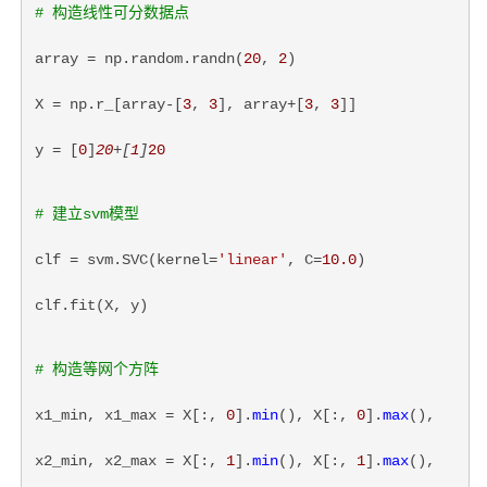
# 构造线性可分数据点
array = np.random.randn(
20
, 
2
)
X = np.r_[array-[
3
, 
3
], array+[
3
, 
3
]]
y = [
0
]
20
+[
1
]
20
# 建立svm模型
clf = svm.SVC(kernel=
'linear'
, C=
10.0
)
clf.fit(X, y)
# 构造等网个方阵
x1_min, x1_max = X[:, 
0
].
min
(), X[:, 
0
].
max
(),
x2_min, x2_max = X[:, 
1
].
min
(), X[:, 
1
].
max
(),