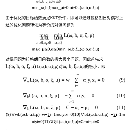
ω
,
b
,
ξ
≥
0
,
≥
0
μ
α
i
i
min
⏟
ω
,
b
,
ξ
max
⏟
μ
i
≥
0
,
α
i
≥
0
L
(
ω
,
b
,
α
,
ξ
,
μ
)
由于优化的目标函数满足KKT条件，即可以通过拉格朗日对偶将上
述的优化问题转化为等价的对偶问题为
L
(
ω
,
b
,
α
,
ξ
,
μ
)
max
min








≥
0
,
≥
0
ω
,
b
,
ξ
μ
α
i
i
max
⏟
μ
i
≥
0
,
α
i
≥
0
min
⏟
ω
,
b
,
ξ
L
(
ω
,
b
,
α
,
ξ
,
μ
)
对偶问题为拉格朗日函数的极大极小问题，因此首先求
L
(
ω
,
b
,
α
,
ξ
,
μ
)
ω
,
b
,
ξ
L
(
ω
,
b
,
α
,
ξ
,
μ
)
对
ω
,
b
,
ξ
的极小，即
m
(9)
L
(
ω
,
b
,
α
,
ξ
,
μ
)
=
w
−
=
0
∇
∑
α
y
x
w
i
i
i
i
=
1
m
(10)
L
(
ω
,
b
,
α
,
ξ
,
μ
)
=
−
=
0
∇
∑
α
y
b
i
i
i
=
1
(11)
L
(
ω
,
b
,
α
,
ξ
,
μ
)
=
C
−
−
=
0
∇
α
μ
i
i
ξ
i
(9)
∇
w
L
(
ω
,
b
,
α
,
ξ
,
μ
)
=
w
−
∑
i
=
1
m
α
i
y
i
x
i
=
0
(10)
∇
b
L
(
ω
,
b
,
α
,
ξ
,
μ
)
=
−
∑
i
=
1
m
α
i
y
i
=
0
(11)
∇
ξ
i
L
(
ω
,
b
,
α
,
ξ
,
μ
)
=
C
−
α
i
−
μ
i
=
0