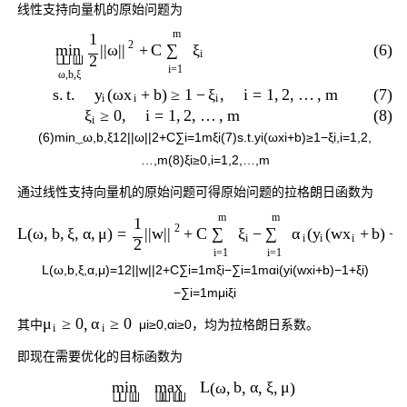
线性支持向量机的原始问题为
m
1
2
(6)
+
C
|
|
ω
|
|
∑
ξ
min
i



2
i
=
1
ω
,
b
,
ξ
(7)
s
.
t
.
(
ω
+
b
)
≥
1
−
,
i
=
1
,
2
,
…
,
m
y
x
ξ
i
i
i
(8)
≥
0
,
i
=
1
,
2
,
…
,
m
ξ
i
(6)
min
⏟
ω
,
b
,
ξ
1
2
|
|
ω
|
|
2
+
C
∑
i
=
1
m
ξ
i
(7)
s
.
t
.
y
i
(
ω
x
i
+
b
)
≥
1
−
ξ
i
,
i
=
1
,
2
,
…
,
m
(8)
ξ
i
≥
0
,
i
=
1
,
2
,
…
,
m
通过线性支持向量机的原始问题可得原始问题的拉格朗日函数为
m
m
1
2
L
(
ω
,
b
,
ξ
,
α
,
μ
)
=
+
C
−
(
(
w
+
b
)
−
|
|
w
|
|
∑
ξ
∑
α
y
x
i
i
i
i
2
i
=
1
i
=
1
L
(
ω
,
b
,
ξ
,
α
,
μ
)
=
1
2
|
|
w
|
|
2
+
C
∑
i
=
1
m
ξ
i
−
∑
i
=
1
m
α
i
(
y
i
(
w
x
i
+
b
)
−
1
+
ξ
i
)
−
∑
i
=
1
m
μ
i
ξ
i
≥
0
,
≥
0
μ
α
其中
μ
i
≥
0
,
α
i
≥
0
，均为拉格朗日系数。
i
i
即现在需要优化的目标函数为
L
(
ω
,
b
,
α
,
ξ
,
μ
)
min
max







