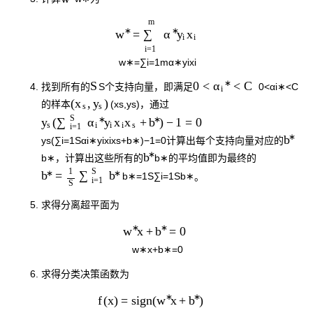
m
∗
∗
=
w
∑
α
y
x
i
i
i
=
1
w
∗
=
∑
i
=
1
m
α
∗
y
i
x
i
∗
S
0
<
<
C
α
找到所有的
S
个支持向量，即满足
0
<
α
i
∗
<
C
i
(
,
)
x
y
的样本
(
x
s
,
y
s
)
，通过
s
s
S
∗
∗
(
+
)
−
1
=
0
y
∑
y
x
x
b
α
s
i
i
s
i
i
=
1
∗
b
y
s
(
∑
i
=
1
S
α
i
∗
y
i
x
i
x
s
+
b
∗
)
−
1
=
0
计算出每个支持向量对应的
∗
b
b
∗
，计算出这些所有的
b
∗
的平均值即为最终的
1
S
∗
∗
=
b
∑
b
b
∗
=
1
S
∑
i
=
1
S
b
∗
。
i
=
1
S
求得分离超平面为
∗
∗
x
+
=
0
w
b
w
∗
x
+
b
∗
=
0
求得分类决策函数为
∗
∗
f
(
x
)
=
s
i
g
n
(
x
+
)
w
b