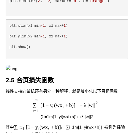
plt.scatter(
3
, 
-2
, marker=
'o'
, c=
'orange'
)
plt.xlim(x1_min
-1
, x1_max+
1
)
plt.ylim(x2_min
-1
, x2_max+
1
)
plt.show()
2.5 合页损失函数
线性支持向量机还有另外一种解释，就是最小化以下目标函数
m
2
[
1
−
(
w
+
b
)
+
λ
∑
y
x
]
|
|
w
|
|
i
i
+
i
=
1
∑
i
=
1
m
[
1
−
y
i
(
w
x
i
+
b
)
]
+
+
λ
|
|
w
|
|
2
m
[
1
−
(
w
+
b
)
∑
y
x
]
其中
∑
i
=
1
m
[
1
−
y
i
(
w
x
i
+
b
)
]
+
被称为经验
i
i
+
i
=
1