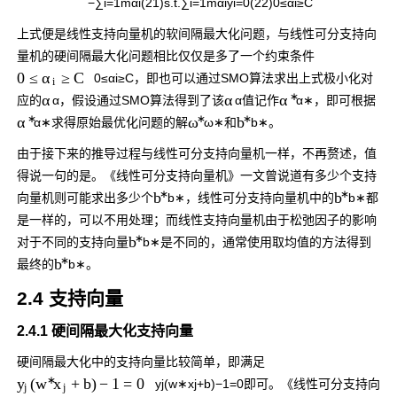
−
∑
i
=
1
m
α
i
(21)
s
.
t
.
∑
i
=
1
m
α
i
y
i
=
0
(22)
0
≤
α
i
≥
C
上式便是线性支持向量机的软间隔最大化问题，与线性可分支持向
量机的硬间隔最大化问题相比仅仅是多了一个约束条件
0
≤
≥
C
α
0
≤
α
i
≥
C
，即也可以通过SMO算法求出上式极小化对
i
∗
α
α
α
应的
α
，假设通过SMO算法得到了该
α
值记作
α
∗
，即可根据
∗
∗
∗
α
ω
b
α
∗
求得原始最优化问题的解
ω
∗
和
b
∗
。
由于接下来的推导过程与线性可分支持向量机一样，不再赘述，值
得说一句的是。《线性可分支持向量机》一文曾说道有多少个支持
∗
∗
b
b
向量机则可能求出多少个
b
∗
，线性可分支持向量机中的
b
∗
都
是一样的，可以不用处理；而线性支持向量机由于松弛因子的影响
∗
b
对于不同的支持向量
b
∗
是不同的，通常使用取均值的方法得到
∗
b
最终的
b
∗
。
2.4 支持向量
2.4.1 硬间隔最大化支持向量
硬间隔最大化中的支持向量比较简单，即满足
∗
(
+
b
)
−
1
=
0
y
w
x
y
j
(
w
∗
x
j
+
b
)
−
1
=
0
即可。《线性可分支持向
j
j