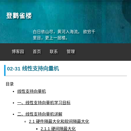
登鹳雀楼
白日依山尽，黄河入海流。 欲穷千
里目，更上一层楼。
博客园
首页
联系
管理
02-31 线性支持向量机
目录
线性支持向量机
一、线性支持向量机学习目标
二、线性支持向量机详解
2.1 硬件隔最大化和软间隔最大化
2.1.1 硬间隔最大化