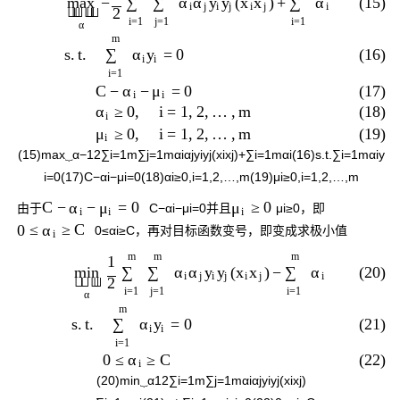
(15)
−
(
)
+
∑
∑
α
α
y
y
x
x
∑
α
max
i
j
i
j
i
j
i





2
i
=
1
j
=
1
i
=
1
α
m
(16)
s
.
t
.
=
0
∑
α
y
i
i
i
=
1
(17)
C
−
−
=
0
α
μ
i
i
(18)
≥
0
,
i
=
1
,
2
,
…
,
m
α
i
(19)
≥
0
,
i
=
1
,
2
,
…
,
m
μ
i
(15)
max
⏟
α
−
1
2
∑
i
=
1
m
∑
j
=
1
m
α
i
α
j
y
i
y
j
(
x
i
x
j
)
+
∑
i
=
1
m
α
i
(16)
s
.
t
.
∑
i
=
1
m
α
i
y
i
=
0
(17)
C
−
α
i
−
μ
i
=
0
(18)
α
i
≥
0
,
i
=
1
,
2
,
…
,
m
(19)
μ
i
≥
0
,
i
=
1
,
2
,
…
,
m
C
−
−
=
0
≥
0
α
μ
μ
由于
C
−
α
i
−
μ
i
=
0
并且
μ
i
≥
0
，即
i
i
i
0
≤
≥
C
α
0
≤
α
i
≥
C
，再对目标函数变号，即变成求极小值
i
m
m
m
1
(20)
(
)
−
∑
∑
α
α
y
y
x
x
∑
α
min
i
j
i
j
i
j
i



2
i
=
1
j
=
1
i
=
1
α
m
(21)
s
.
t
.
=
0
∑
α
y
i
i
i
=
1
(22)
0
≤
≥
C
α
i
(20)
min
⏟
α
1
2
∑
i
=
1
m
∑
j
=
1
m
α
i
α
j
y
i
y
j
(
x
i
x
j
)