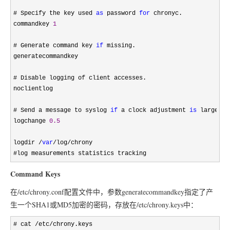
# Specify the key used 
as
 password 
for
 chronyc.

commandkey 
1
# Generate command key 
if
 missing.

generatecommandkey

# Disable logging of client accesses.

noclientlog

# Send a message to syslog 
if
 a clock adjustment 
is
 larger t
logchange 
0.5
logdir 
/
var
/log/
chrony

#log measurements statistics tracking
Command Keys
在/etc/chrony.conf配置文件中，参数generatecommandkey指定了产
生一个SHA1或MD5加密的密码，存放在/etc/chrony.keys中：
# cat /etc/