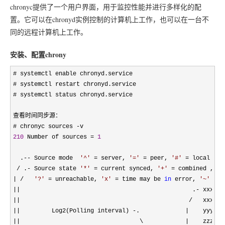
chronyc提供了一个用户界面，用于监控性能并进行多样化的配
置。它可以在chronyd实例控制的计算机上工作，也可以在一台不
同的远程计算机上工作。
安装、配置chrony
# systemctl enable chronyd.service

# systemctl restart chronyd.service

# systemctl status chronyd.service

查看时间同步源：

# chronyc sources 
-
210
 Number of sources = 
1
  .
-- Source mode  
'
^
'
 = server, 
'
=
'
 = peer, 
'
#
'
 =
 local cloc
/ .- Source state 
'
*
'
 = current synced, 
'
+
'
 = combined , 
'
-
| /   
'
?
'
 = unreachable, 
'
x
'
 = time may be 
in
 error, 
'
~
'
 =
||                                                 .- xxxx [
||                                                /   xxxx =
||         Log2(Polling interval) -.             |    yyyy =
||                                  \            |    zzzz =