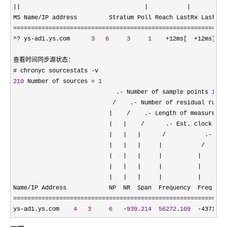
||                                   |           |
MS Name
/
=============================================================
^? ys-ad1.ys.com      
3
6
3
1
    +12ms[  +12ms] +/
查看时间同步源状态：

# chronyc sourcestats 
-
210
 Number of sources = 
1
                             .
- Number of sample points 
in
 m
/    .-
 Number of residual runs 
|    /    .- Length of measuremen
|   |    /      .-
 Est. clock fre
|   |   |      /           .- Est
|   |   |     |           /      
|   |   |     |          |       
|   |   |     |          |       
|   |   |     |          |       
Name
/
============================================================
ys
-ad1.ys.com    
4
3
6
   -
939.214
56272.109
  -4371us 