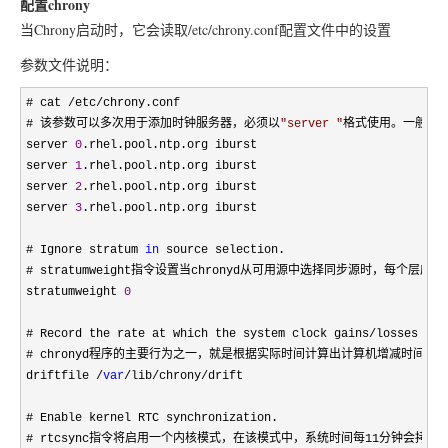
配置chrony
当Chrony启动时，它会读取/etc/chrony.conf配置文件中的设置
参数文件说明：
# cat /etc/
chrony.conf 

# 该参数可以多次用于添加时钟服务器，必须以
"
server 
"
格式使用。一般而言
server 
0
.rhel.pool.ntp.org iburst

server 
1
.rhel.pool.ntp.org iburst

server 
2
.rhel.pool.ntp.org iburst

server 
3
.rhel.pool.ntp.org iburst

# Ignore stratum 
in
 source selection.

# stratumweight指令设置当chronyd从可用源中选择同步源时，每个
stratumweight 
0
# Record the rate at which the system clock gains
/
losses time
# chronyd程序的主要行为之一，就是根据实际时间计算出计算机增减时
driftfile 
/
var
/lib/chrony/
drift

# Enable kernel RTC synchronization.

# rtcsync指令将启用一个内核模式，在该模式中，系统时间每11分钟会拷贝到