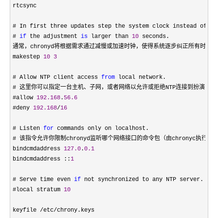
rtcsync

# In first three updates step the system clock instead of sle
# 
if
 the adjustment 
is
 larger than 
10
 seconds.

通常，chronyd将根据需求通过减慢或加速时钟，使得系统逐步纠正所有时间
makestep 
10
3
# Allow NTP client access 
from
 local network.

# 这里你可以指定一台主机、子网，或者网络以允许或拒绝NTP连接到扮演时钟
#allow 
192.168
.
56.6
#deny 
192.168
/
16
# Listen 
for
 commands only on localhost.

# 该指令允许你限制chronyd监听哪个网络接口的命令包（由chronyc执行
bindcmdaddress 
127.0
.
0.1
bindcmdaddress ::
1
# Serve time even 
if
 not synchronized to any NTP server.

#local stratum 
10
keyfile 
/etc/
chrony.keys
