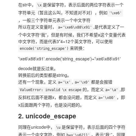
在str中，
是保留字符，表示后面的两位字符表示一个
\x
字符单元（暂且这么叫，不知道对不对），例如
'\xe6'
，一般三个字符单元表示一个中文字符
所以在定义变量时，
,是代表定义了一
a='\xe6\x88\x91'
个中文字符“我”，但是有时候，我们不希望a这个变量代表
中文字符，而是代表3*4=12个英文字符，可以使用
来转换：
encode('string_escape')
'\xe6\x88\x91'.encode('string_escape')='\xe6\x88\x91'
decode就是反过来。
转换前后的类型都是string。
还有一个现象，定义
,
都是会报错
a='\x'
a='\x0'
的，而定义
,即
ValueError: invalid \x escape
a='\a'
反斜杠后面不是跟x，都会没问题，而定义
，即
a='\x00'
x后面跟两个字符，也是没问题的。
2. unicode_escape
同理在unicode中，
是保留字符，表示后面的四个字符
\u
表示一个中文字符，例如
，表示“我:”，同理
b=u'\u6211'