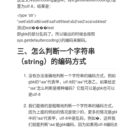
置为utf-8，结果是：
<type 'str'>
'\xe6\xb5\x8b\xe8\xaf\x95test\xb2\xe2\xca\xd4test'
测试test����test
即gbk的部分乱码了。所以输出的时候会按照
sys.getdefaultencoding()的编码来解码。
三、怎么判断一个字符串
（string）的编码方式
没有办法准确地判断一个字符串的编码方式，例如
gbk的“\aa”代表甲，utf-8的“\aa”代表乙，如果给定
“\aa”怎么判断是哪种编码？它既可以是gbk也可以
是utf-8
我们能做的是粗略地判断一个字符串的编码方式，
因为上面的例如的情况是很少的，更多的情况是gbk
中的'\aa'代表甲，utf-8中是乱码，例如�，这样我
们就能判断'\aa'是gbk编码，因为如果用utf-8编码去