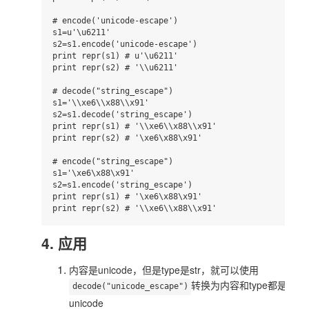
# encode('unicode-escape')

s1=u'\u6211'

s2=s1.encode('unicode-escape')

print repr(s1) # u'\u6211'

print repr(s2) # '\\u6211'

# decode("string_escape")

s1='\\xe6\\x88\\x91'

s2=s1.decode('string_escape')

print repr(s1) # '\\xe6\\x88\\x91'

print repr(s2) # '\xe6\x88\x91'

# encode("string_escape")

s1='\xe6\x88\x91'

s2=s1.encode('string_escape')

print repr(s1) # '\xe6\x88\x91'

4. 应用
内容是unicode，但是type是str，就可以使用
转换为内容和type都是
decode("unicode_escape")
unicode