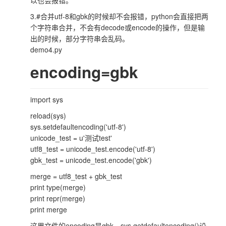
3.#合并utf-8和gbk的时候却不会报错，python会直接把两
个字符串合并，不会有decode或encode的操作，但是输
出的时候，部分字符串会乱码。
demo4.py
encoding=gbk
import sys
reload(sys)
sys.setdefaultencoding('utf-8')
unicode_test = u'测试test'
utf8_test = unicode_test.encode('utf-8')
gbk_test = unicode_test.encode('gbk')
merge = utf8_test + gbk_test
print type(merge)
print repr(merge)
print merge
这里文件的encoding是gbk，sys.getdefaultencoding()设