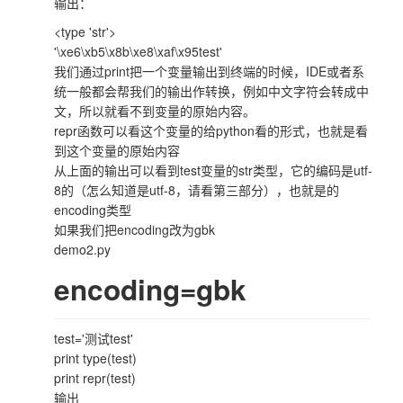
输出：
<type 'str'>
'\xe6\xb5\x8b\xe8\xaf\x95test'
我们通过print把一个变量输出到终端的时候，IDE或者系
统一般都会帮我们的输出作转换，例如中文字符会转成中
文，所以就看不到变量的原始内容。
repr函数可以看这个变量的给python看的形式，也就是看
到这个变量的原始内容
从上面的输出可以看到test变量的str类型，它的编码是utf-
8的（怎么知道是utf-8，请看第三部分），也就是的
encoding类型
如果我们把encoding改为gbk
demo2.py
encoding=gbk
test='测试test'
print type(test)
print repr(test)
输出