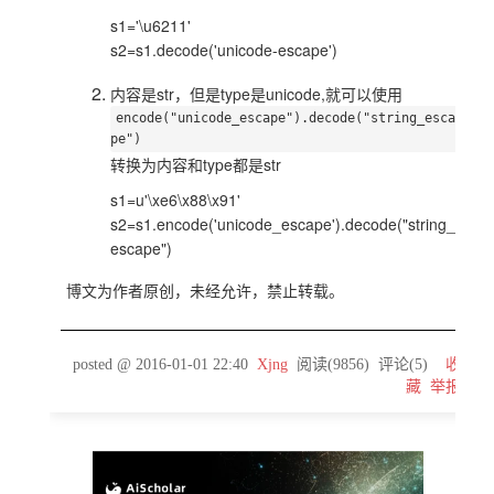
s1='\u6211'
s2=s1.decode('unicode-escape')
内容是str，但是type是unicode,就可以使用
encode("unicode_escape").decode("string_esca
pe")
转换为内容和type都是str
s1=u'\xe6\x88\x91'
s2=s1.encode('unicode_escape').decode("string_
escape")
博文为作者原创，未经允许，禁止转载。
posted @
2016-01-01 22:40
Xjng
阅读(
9856
) 评论(
5
)
收
藏
举报