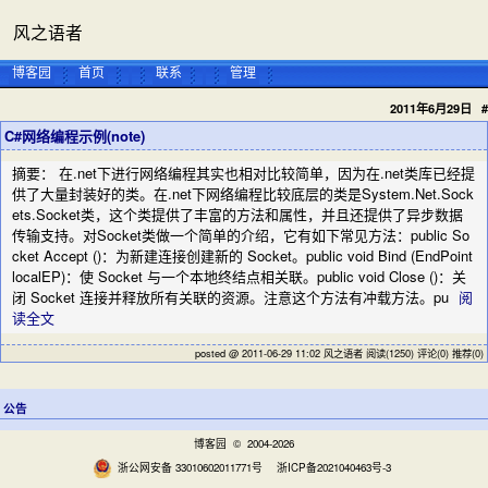
风之语者
博客园
首页
联系
管理
2011年6月29日
#
C#网络编程示例(note)
摘要： 在.net下进行网络编程其实也相对比较简单，因为在.net类库已经提
供了大量封装好的类。在.net下网络编程比较底层的类是System.Net.Sock
ets.Socket类，这个类提供了丰富的方法和属性，并且还提供了异步数据
传输支持。对Socket类做一个简单的介绍，它有如下常见方法：public So
cket Accept ()：为新建连接创建新的 Socket。public void Bind (EndPoint
localEP)：使 Socket 与一个本地终结点相关联。public void Close ()：关
闭 Socket 连接并释放所有关联的资源。注意这个方法有冲载方法。pu
阅
读全文
posted @ 2011-06-29 11:02 风之语者
阅读(1250)
评论(0)
推荐(0)
公告
博客园
© 2004-2026
浙公网安备 33010602011771号
浙ICP备2021040463号-3