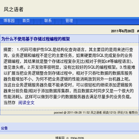
风之语者
博客园
首页
联系
管理
2011年6月28日
#
为什么不使用基于存储过程编程的框架
摘要： 1.代码可维护性SQL是结构化查询语言，其主要目的是用来进行查
询，业务逻辑和编程不是它的主要任务，如果硬要用SQL完成复杂的业务
逻辑编程，其结果就是整个存储过程复杂无比(相对于例如c#等编程语言)，
谁见谁头疼。2.开发效率很明显，没有比较好的SQL的编程框架。3.性能难
以扩展当把业务逻辑整合到存储过程中，相对于只吞吐数据的数据库服务
器负载增加不小，为何不把业务逻辑的性能消耗放到另外一台机器上呢。
当这台业务逻辑服务器负载不能承受时，可以很轻松的继续添加逻辑服务
器来分担负载(相对于添加数据库集群，而且数据实时同步又是一个很大的
性能消耗)。这样可以做到尽量少的数据服务器去满足尽量多的业务负载。
当然存
阅读全文
posted @ 2011-06-28 11:52 风之语者
阅读(1213)
评论(13)
推荐(0)
公告
博客园
© 2004-2026