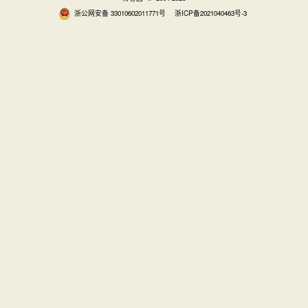
浙公网安备 33010602011771号
浙ICP备2021040463号-3