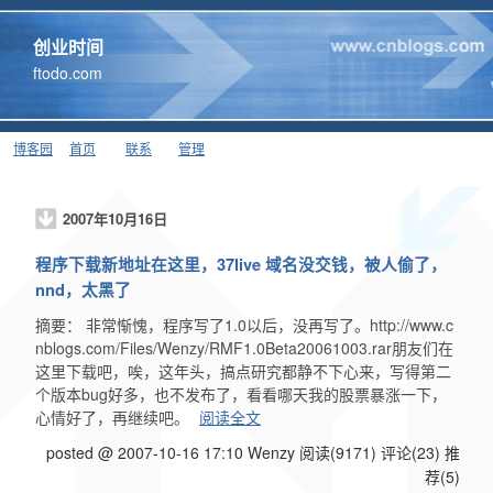
创业时间
ftodo.com
博客园
首页
联系
管理
2007年10月16日
程序下载新地址在这里，37live 域名没交钱，被人偷了，
nnd，太黑了
摘要： 非常惭愧，程序写了1.0以后，没再写了。http://www.c
nblogs.com/Files/Wenzy/RMF1.0Beta20061003.rar朋友们在
这里下载吧，唉，这年头，搞点研究都静不下心来，写得第二
个版本bug好多，也不发布了，看看哪天我的股票暴涨一下，
心情好了，再继续吧。
阅读全文
posted @ 2007-10-16 17:10 Wenzy
阅读(9171)
评论(23)
推
荐(5)